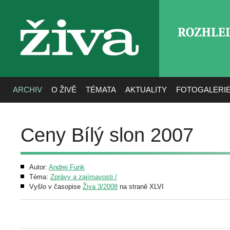
ROZHLE
živa
ARCHIV
O ŽIVĚ
TÉMATA
AKTUALITY
FOTOGALERI
Ceny Bílý slon 2007
Autor:
Andrej Funk
Téma:
Zprávy a zajímavosti /
Vyšlo v časopise
Živa 3/2008
na straně XLVI