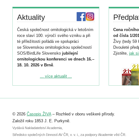
Aktuality
Předpla
Česká společnost ornitologická v letošním
Cena ročního
roce slaví 100. výročí svého vzniku a při
od čísla 1/20
té příležitosti pořádá ve spolupráci
Živy (tedy 59 
se Slovenskou ornitologickou společností
Dvouleté předp
SOS/BirdLife Slovensko
jubilejní
Zjistěte,
jak s
ornitologickou konferenci ve dnech 16.–
18. 10. 2026 v Brně
.
Podrobnější informace ke konferenci
... více aktualit ...
naleznete zde:
https://www.birdlife.cz/konference-2026/
Registrovat se můžete do 6. září.
Upozorňujeme, že termín pro odeslání
© 2026
Časopis ŽIVA
– Rozhled v oboru veškeré přírody.
abstraktu přihlášené přednášky nebo
posteru je už 30. června.
Založil roku 1853 J. E. Purkyně.
Vydává Nakladatelství Academia,
Středisko společných činností AV ČR, v. v. i., za podpory Akademie věd ČR.