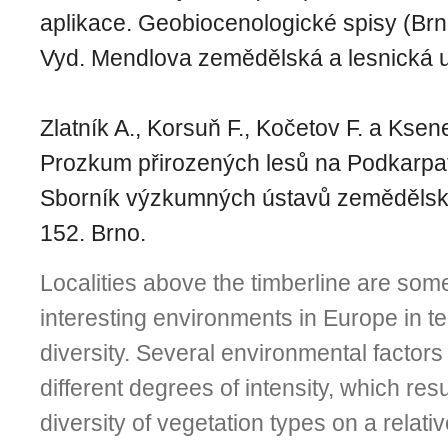
aplikace. Geobiocenologické spisy (Brn
Vyd. Mendlova zemědělská a lesnická u
Zlatník A., Korsuň F., Kočetov F. a Kse
Prozkum přirozených lesů na Podkarpats
Sborník výzkumných ústavů zeměděls
152. Brno.
Localities above the timberline are som
interesting environments in Europe in t
diversity. Several environmental factor
different degrees of intensity, which resu
diversity of vegetation types on a relati