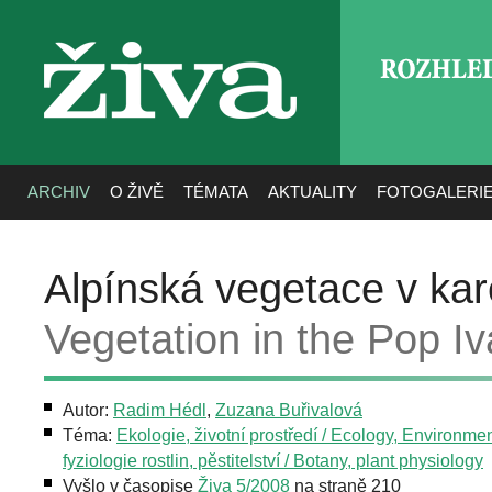
ROZHLE
živa
ARCHIV
O ŽIVĚ
TÉMATA
AKTUALITY
FOTOGALERI
Alpínská vegetace v ka
Vegetation in the Pop Iv
Autor:
Radim Hédl
,
Zuzana Buřivalová
Téma:
Ekologie, životní prostředí / Ecology, Environme
fyziologie rostlin, pěstitelství / Botany, plant physiology
Vyšlo v časopise
Živa 5/2008
na straně 210