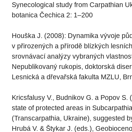
Synecological study from Carpathian U
botanica Čechica 2: 1–200
Houška J. (2008): Dynamika vývoje půd
v přirozených a přírodě blízkých lesní
srovnávací analýzy vybraných vlastnost
Nepublikovaný rukopis, doktorská diser
Lesnická a dřevařská fakulta MZLU, Br
Kricsfalusy V., Budnikov G. a Popov S.
state of protected areas in Subcarpath
(Transcarpathia, Ukraine), suggested by 
Hrubá V. & Štykar J. (eds.), Geobiocenol