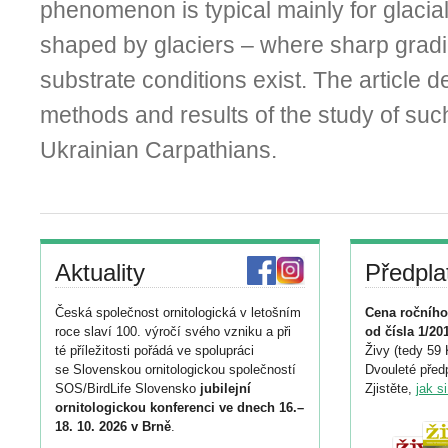
phenomenon is typical mainly for glacial
shaped by glaciers – where sharp gradie
substrate conditions exist. The article d
methods and results of the study of su
Ukrainian Carpathians.
Aktuality
Předpla
Česká společnost ornitologická v letošním
Cena ročního
roce slaví 100. výročí svého vzniku a při
od čísla 1/20
té příležitosti pořádá ve spolupráci
Živy (tedy 59 
se Slovenskou ornitologickou společností
Dvouleté předp
SOS/BirdLife Slovensko
jubilejní
Zjistěte,
jak s
ornitologickou konferenci ve dnech 16.–
18. 10. 2026 v Brně
.