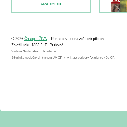
Podrobnější informace ke konferenci
... více aktualit ...
naleznete zde:
https://www.birdlife.cz/konference-2026/
Registrovat se můžete do 6. září.
Upozorňujeme, že termín pro odeslání
© 2026
Časopis ŽIVA
– Rozhled v oboru veškeré přírody.
abstraktu přihlášené přednášky nebo
posteru je už 30. června.
Založil roku 1853 J. E. Purkyně.
Vydává Nakladatelství Academia,
Středisko společných činností AV ČR, v. v. i., za podpory Akademie věd ČR.