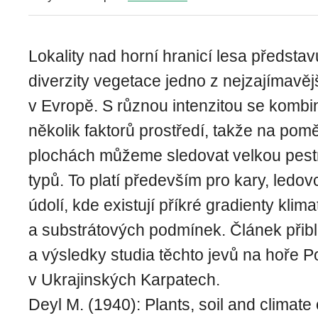
Lokality nad horní hranicí lesa představ
diverzity vegetace jedno z nejzajímavěj
v Evropě. S různou intenzitou se kombi
několik faktorů prostředí, takže na po
plochách můžeme sledovat velkou pest
typů. To platí především pro kary, led
údolí, kde existují příkré gradienty klim
a substrátových podmínek. Článek přib
a výsledky studia těchto jevů na hoře P
v Ukrajinských Karpatech.
Deyl M. (1940): Plants, soil and climate 