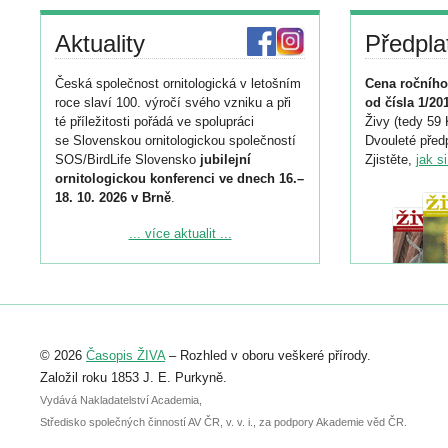
Aktuality
Předpla
Česká společnost ornitologická v letošním
Cena ročního
roce slaví 100. výročí svého vzniku a při
od čísla 1/20
té příležitosti pořádá ve spolupráci
Živy (tedy 59 
se Slovenskou ornitologickou společností
Dvouleté předp
SOS/BirdLife Slovensko
jubilejní
Zjistěte,
jak s
ornitologickou konferenci ve dnech 16.–
18. 10. 2026 v Brně
.
Podrobnější informace ke konferenci
... více aktualit ...
naleznete zde:
https://www.birdlife.cz/konference-2026/
Registrovat se můžete do 6. září.
Upozorňujeme, že termín pro odeslání
© 2026
Časopis ŽIVA
– Rozhled v oboru veškeré přírody.
abstraktu přihlášené přednášky nebo
posteru je už 30. června.
Založil roku 1853 J. E. Purkyně.
Vydává Nakladatelství Academia,
Středisko společných činností AV ČR, v. v. i., za podpory Akademie věd ČR.