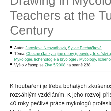
Drawing in Mycol
Teachers at the Tu
Century
Autor:
Jaroslava Nesvadbová
,
Sylvie Pecháčková
Téma:
Obecné články a jiné obory (geovědy, lékařství aj
Mykologie, lichenologie a bryologie / Mycology, lichen
Vyšlo v časopise
Živa 5/2008
na straně 238
K houbaření je třeba bohatých zkušeno
rozsáhlým vzděláním. K jeho rozvoji při
40 roky pečlivé práce mykologů profesi