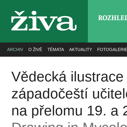
ROZHLE
živa
ARCHIV
O ŽIVĚ
TÉMATA
AKTUALITY
FOTOGALERI
Vědecká ilustrace 
západočeští učite
na přelomu 19. a 2