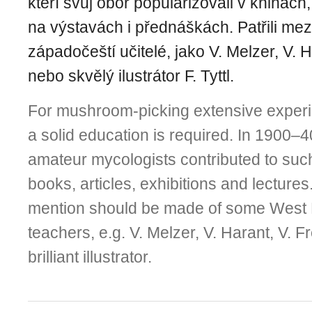
kteří svůj obor popularizovali v knihách,
na výstavách i přednáškách. Patřili mezi
západočeští učitelé, jako V. Melzer, V. 
nebo skvělý ilustrátor F. Tyttl.
For mushroom-picking extensive exper
a solid education is required. In 1900–4
amateur mycologists contributed to suc
books, articles, exhibitions and lecture
mention should be made of some West
teachers, e.g. V. Melzer, V. Harant, V. Fr
brilliant illustrator.