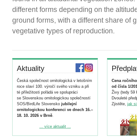
different forms depending on the altitude
ground forms, with a different share of 
vegetative types of reproduction.
Aktuality
Předpla
Česká společnost ornitologická v letošním
Cena ročního
roce slaví 100. výročí svého vzniku a při
od čísla 1/20
té příležitosti pořádá ve spolupráci
Živy (tedy 59 
se Slovenskou ornitologickou společností
Dvouleté předp
SOS/BirdLife Slovensko
jubilejní
Zjistěte,
jak s
ornitologickou konferenci ve dnech 16.–
18. 10. 2026 v Brně
.
Podrobnější informace ke konferenci
... více aktualit ...
naleznete zde: