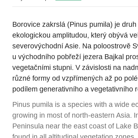
Borovice zakrslá (Pinus pumila) je druh
ekologickou amplitudou, který obývá ve
severovýchodní Asie. Na poloostrově S
u východního pobřeží jezera Bajkal pro
vegetačními stupni. V závislosti na nad
různé formy od vzpřímených až po pol
podílem generativního a vegetativního
Pinus pumila is a species with a wide e
growing in most of north-eastern Asia. I
Peninsula near the east coast of Lake Ba
found in all altitudinal vegetation zone