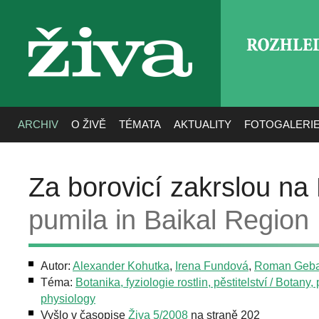
ROZHLE
živa
ARCHIV
O ŽIVĚ
TÉMATA
AKTUALITY
FOTOGALERI
Za borovicí zakrslou na 
pumila in Baikal Region
Autor:
Alexander Kohutka
,
Irena Fundová
,
Roman Geba
Téma:
Botanika, fyziologie rostlin, pěstitelství / Botany, 
physiology
Vyšlo v časopise
Živa 5/2008
na straně 202