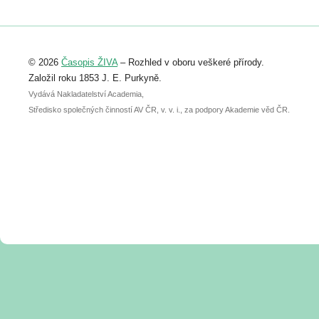
https://www.birdlife.cz/konference-2026/
Registrovat se můžete do 6. září.
Upozorňujeme, že termín pro odeslání
© 2026
Časopis ŽIVA
– Rozhled v oboru veškeré přírody.
abstraktu přihlášené přednášky nebo
posteru je už 30. června.
Založil roku 1853 J. E. Purkyně.
Vydává Nakladatelství Academia,
Středisko společných činností AV ČR, v. v. i., za podpory Akademie věd ČR.