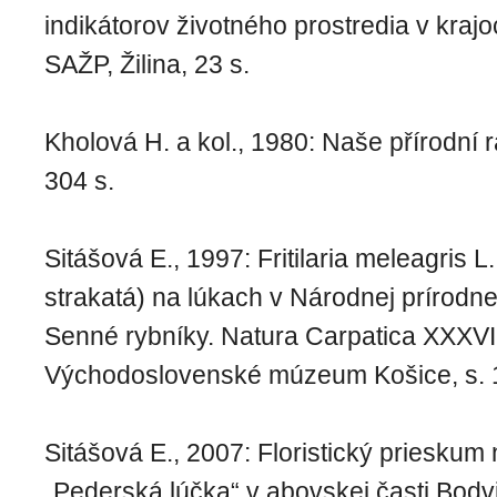
indikátorov životného prostredia v kraj
SAŽP, Žilina, 23 s.
Kholová H. a kol., 1980: Naše přírodní r
304 s.
Sitášová E., 1997: Fritilaria meleagris 
strakatá) na lúkach v Národnej prírodnej
Senné rybníky. Natura Carpatica XXXVII
Východoslovenské múzeum Košice, s. 
Sitášová E., 2007: Floristický prieskum n
„Pederská lúčka“ v abovskej časti Bodv