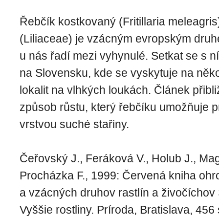
Řebčík kostkovaný (Fritillaria meleagris) 
(Liliaceae) je vzácným evropským druh
u nás řadí mezi vyhynulé. Setkat se s
na Slovensku, kde se vyskytuje na něko
lokalit na vlhkých loukách. Článek přibli
způsob růstu, který řebčíku umožňuje pr
vrstvou suché stařiny.
Čeřovský J., Feráková V., Holub J., Mag
Procházka F., 1999: Červená kniha oh
a vzácných druhov rastlín a živočíchov
Vyššie rostliny. Príroda, Bratislava, 456 