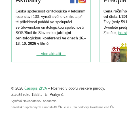
Česká společnost ornitologická v letošním
Cena ročního
roce slaví 100. výročí svého vzniku a při
od čísla 1/20
té příležitosti pořádá ve spolupráci
Živy (tedy 59 
se Slovenskou ornitologickou společností
Dvouleté předp
SOS/BirdLife Slovensko
jubilejní
Zjistěte,
jak s
ornitologickou konferenci ve dnech 16.–
18. 10. 2026 v Brně
.
Podrobnější informace ke konferenci
... více aktualit ...
naleznete zde:
https://www.birdlife.cz/konference-2026/
Registrovat se můžete do 6. září.
Upozorňujeme, že termín pro odeslání
© 2026
Časopis ŽIVA
– Rozhled v oboru veškeré přírody.
abstraktu přihlášené přednášky nebo
posteru je už 30. června.
Založil roku 1853 J. E. Purkyně.
Vydává Nakladatelství Academia,
Středisko společných činností AV ČR, v. v. i., za podpory Akademie věd ČR.