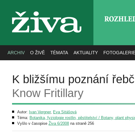
ROZHLE
živa
ARCHIV
O ŽIVĚ
TÉMATA
AKTUALITY
FOTOGALERI
K bližšímu poznání řeb
Know Fritillary
Autor:
Ivan Vergner
,
Eva Sitášová
Téma:
Botanika, fyziologie rostlin, pěstitelství / Botany, plant phys
Vyšlo v časopise
Živa 6/2008
na straně 256