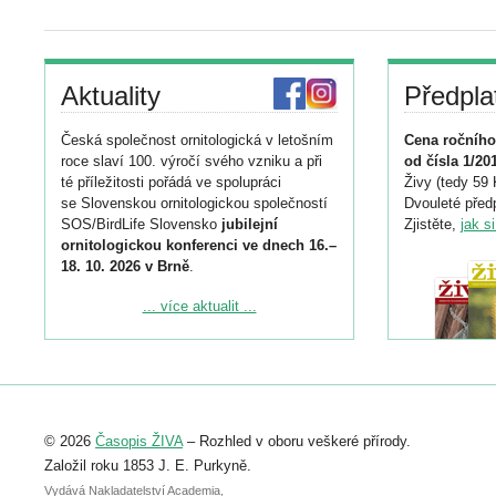
Aktuality
Předpla
Česká společnost ornitologická v letošním
Cena ročního
roce slaví 100. výročí svého vzniku a při
od čísla 1/20
té příležitosti pořádá ve spolupráci
Živy (tedy 59 
se Slovenskou ornitologickou společností
Dvouleté předp
SOS/BirdLife Slovensko
jubilejní
Zjistěte,
jak s
ornitologickou konferenci ve dnech 16.–
18. 10. 2026 v Brně
.
Podrobnější informace ke konferenci
... více aktualit ...
naleznete zde:
https://www.birdlife.cz/konference-2026/
Registrovat se můžete do 6. září.
Upozorňujeme, že termín pro odeslání
© 2026
Časopis ŽIVA
– Rozhled v oboru veškeré přírody.
abstraktu přihlášené přednášky nebo
posteru je už 30. června.
Založil roku 1853 J. E. Purkyně.
Vydává Nakladatelství Academia,