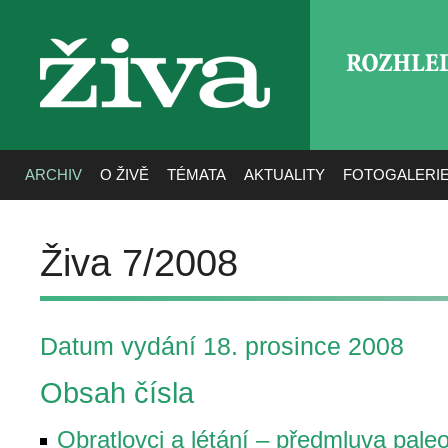
ROZHLE
živa
ARCHIV
O ŽIVĚ
TÉMATA
AKTUALITY
FOTOGALERI
Živa 7/2008
Datum vydání 18. prosince 2008
Obsah čísla
Obratlovci a létání – předmluva pale