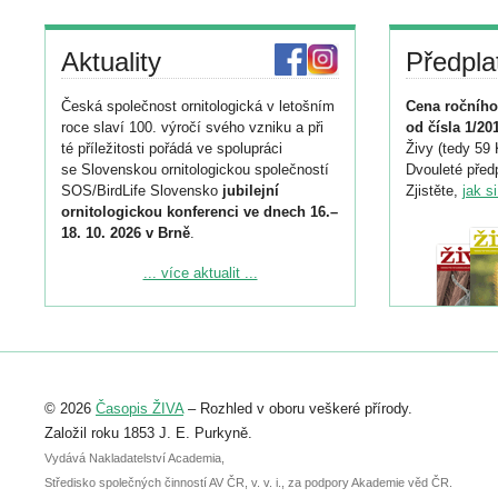
Aktuality
Předpla
Česká společnost ornitologická v letošním
Cena ročního
roce slaví 100. výročí svého vzniku a při
od čísla 1/20
té příležitosti pořádá ve spolupráci
Živy (tedy 59 
se Slovenskou ornitologickou společností
Dvouleté předp
SOS/BirdLife Slovensko
jubilejní
Zjistěte,
jak s
ornitologickou konferenci ve dnech 16.–
18. 10. 2026 v Brně
.
Podrobnější informace ke konferenci
... více aktualit ...
naleznete zde:
https://www.birdlife.cz/konference-2026/
Registrovat se můžete do 6. září.
Upozorňujeme, že termín pro odeslání
© 2026
Časopis ŽIVA
– Rozhled v oboru veškeré přírody.
abstraktu přihlášené přednášky nebo
posteru je už 30. června.
Založil roku 1853 J. E. Purkyně.
Vydává Nakladatelství Academia,
Středisko společných činností AV ČR, v. v. i., za podpory Akademie věd ČR.