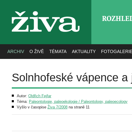
ROZHLE
živa
ARCHIV
O ŽIVĚ
TÉMATA
AKTUALITY
FOTOGALERI
Solnhofeské vápence a j
Autor:
Oldřich Fejfar
Téma:
Paleontologie, paleoekologie / Paleontology, paleoecology
Vyšlo v časopise
Živa 7/2008
na straně 11