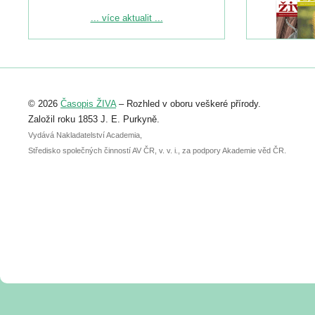
Podrobnější informace ke konferenci
... více aktualit ...
naleznete zde:
https://www.birdlife.cz/konference-2026/
Registrovat se můžete do 6. září.
Upozorňujeme, že termín pro odeslání
© 2026
Časopis ŽIVA
– Rozhled v oboru veškeré přírody.
abstraktu přihlášené přednášky nebo
posteru je už 30. června.
Založil roku 1853 J. E. Purkyně.
Vydává Nakladatelství Academia,
Středisko společných činností AV ČR, v. v. i., za podpory Akademie věd ČR.