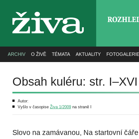
ROZHLE
živa
ARCHIV
O ŽIVĚ
TÉMATA
AKTUALITY
FOTOGALERI
Obsah kuléru: str. I–XVI
Autor:
Vyšlo v časopise
Živa 1/2009
na straně I
Slovo na zamávanou, Na startovní čáře