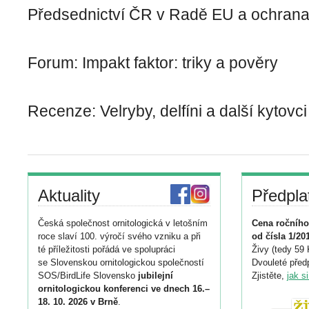
Předsednictví ČR v Radě EU a ochrana 
Forum: Impakt faktor: triky a pověry
Recenze: Velryby, delfíni a další kytovci
Aktuality
Předpla
Česká společnost ornitologická v letošním
Cena ročního
roce slaví 100. výročí svého vzniku a při
od čísla 1/20
té příležitosti pořádá ve spolupráci
Živy (tedy 59 
se Slovenskou ornitologickou společností
Dvouleté předp
SOS/BirdLife Slovensko
jubilejní
Zjistěte,
jak s
ornitologickou konferenci ve dnech 16.–
18. 10. 2026 v Brně
.