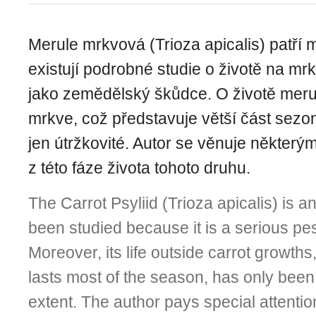
Merule mrkvová (Trioza apicalis) patří
existují podrobné studie o životě na mrk
jako zemědělský škůdce. O životě meru
mrkve, což představuje větší část sezo
jen útržkovité. Autor se věnuje někter
z této fáze života tohoto druhu.
The Carrot Psyliid (Trioza apicalis) is a
been studied because it is a serious pest
Moreover, its life outside carrot growths
lasts most of the season, has only bee
extent. The author pays special attenti