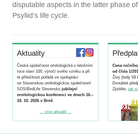
disputable aspects in the latter phase of
Psyliid’s life cycle.
Aktuality
Předpla
Česká společnost ornitologická v letošním
Cena ročního
roce slaví 100. výročí svého vzniku a při
od čísla 1/20
té příležitosti pořádá ve spolupráci
Živy (tedy 59 
se Slovenskou ornitologickou společností
Dvouleté předp
SOS/BirdLife Slovensko
jubilejní
Zjistěte,
jak s
ornitologickou konferenci ve dnech 16.–
18. 10. 2026 v Brně
.
Podrobnější informace ke konferenci
... více aktualit ...
naleznete zde:
https://www.birdlife.cz/konference-2026/
Registrovat se můžete do 6. září.