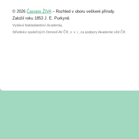
Upozorňujeme, že termín pro odeslání
© 2026
Časopis ŽIVA
– Rozhled v oboru veškeré přírody.
abstraktu přihlášené přednášky nebo
posteru je už 30. června.
Založil roku 1853 J. E. Purkyně.
Vydává Nakladatelství Academia,
Středisko společných činností AV ČR, v. v. i., za podpory Akademie věd ČR.