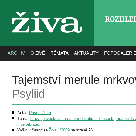
ROZHLE
živa
ARCHIV
O ŽIVĚ
TÉMATA
AKTUALITY
FOTOGALERI
Tajemství merule mrkvo
Psyliid
Autor:
Pavel Láska
Téma:
Hmyz, pavoukovci a ostatní bezobratlí / Insects, arachnids 
invertebrates
Vyšlo v časopise
Živa 1/2009
na straně 28