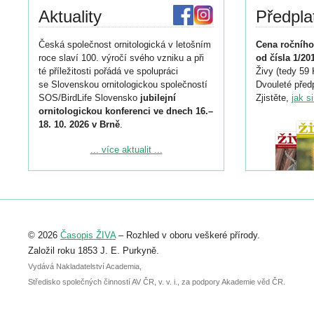
Aktuality
Předpla
Česká společnost ornitologická v letošním
Cena ročního
roce slaví 100. výročí svého vzniku a při
od čísla 1/20
té příležitosti pořádá ve spolupráci
Živy (tedy 59 
se Slovenskou ornitologickou společností
Dvouleté předp
SOS/BirdLife Slovensko
jubilejní
Zjistěte,
jak s
ornitologickou konferenci ve dnech 16.–
18. 10. 2026 v Brně
.
Podrobnější informace ke konferenci
... více aktualit ...
naleznete zde:
https://www.birdlife.cz/konference-2026/
Registrovat se můžete do 6. září.
Upozorňujeme, že termín pro odeslání
© 2026
Časopis ŽIVA
– Rozhled v oboru veškeré přírody.
abstraktu přihlášené přednášky nebo
posteru je už 30. června.
Založil roku 1853 J. E. Purkyně.
Vydává Nakladatelství Academia,
Středisko společných činností AV ČR, v. v. i., za podpory Akademie věd ČR.