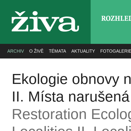
ROZHLE
živa
ARCHIV
O ŽIVĚ
TÉMATA
AKTUALITY
FOTOGALERI
Ekologie obnovy 
II. Místa narušená
Restoration Ecolo