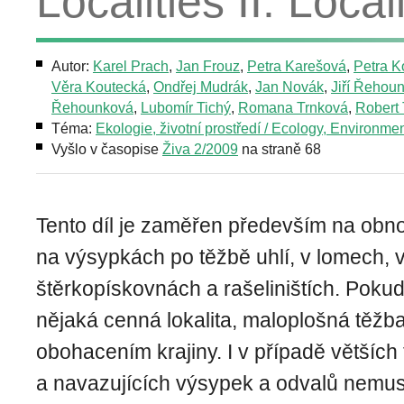
Localities II. Loca
Autor:
Karel Prach
,
Jan Frouz
,
Petra Karešová
,
Petra K
Věra Koutecká
,
Ondřej Mudrák
,
Jan Novák
,
Jiří Řehou
Řehounková
,
Lubomír Tichý
,
Romana Trnková
,
Robert
Téma:
Ekologie, životní prostředí / Ecology, Environme
Vyšlo v časopise
Živa 2/2009
na straně 68
Tento díl je zaměřen především na ob
na výsypkách po těžbě uhlí, v lomech,
štěrkopískovnách a rašeliništích. Poku
nějaká cenná lokalita, maloplošná těžb
obohacením krajiny. I v případě větších
a navazujících výsypek a odvalů nemusí