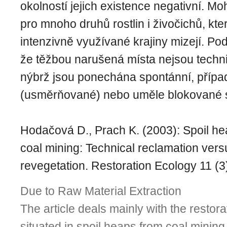
okolností jejich existence negativní. Moh
pro mnoho druhů rostlin i živočichů, kte
intenzivně využívané krajiny mizejí. P
že těžbou narušená místa nejsou techni
nýbrž jsou ponechána spontánní, přípa
(usměrňované) nebo uměle blokované 
Hodačová D., Prach K. (2003): Spoil h
coal mining: Technical reclamation ver
revegetation. Restoration Ecology 11 (3
Due to Raw Material Extraction
The article deals mainly with the restor
situated in spoil heaps from coal mining,