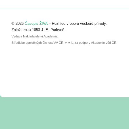
Registrovat se můžete do 6. září.
Upozorňujeme, že termín pro odeslání
© 2026
Časopis ŽIVA
– Rozhled v oboru veškeré přírody.
abstraktu přihlášené přednášky nebo
posteru je už 30. června.
Založil roku 1853 J. E. Purkyně.
Vydává Nakladatelství Academia,
Středisko společných činností AV ČR, v. v. i., za podpory Akademie věd ČR.