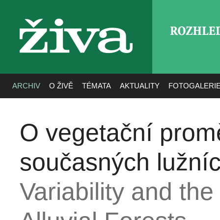
ROZHLE
živa
ARCHIV
O ŽIVĚ
TÉMATA
AKTUALITY
FOTOGALERI
O vegetační promě
současných lužníc
Variability and the