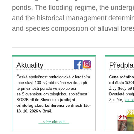
ponds. The flooding regime, the underg
and the historical management determine
and species composition of alluvial fore
Aktuality
Předpla
Česká společnost ornitologická v letošním
Cena ročního
roce slaví 100. výročí svého vzniku a při
od čísla 1/20
té příležitosti pořádá ve spolupráci
Živy (tedy 59 
se Slovenskou ornitologickou společností
Dvouleté předp
SOS/BirdLife Slovensko
jubilejní
Zjistěte,
jak s
ornitologickou konferenci ve dnech 16.–
18. 10. 2026 v Brně
.
Podrobnější informace ke konferenci
... více aktualit ...
naleznete zde:
https://www.birdlife.cz/konference-2026/