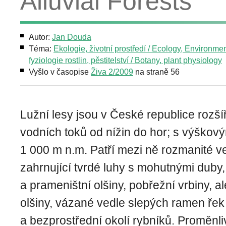
Alluvial Forests
Autor:
Jan Douda
Téma:
Ekologie, životní prostředí / Ecology, Environme
fyziologie rostlin, pěstitelství / Botany, plant physiology
Vyšlo v časopise
Živa 2/2009
na straně 56
Lužní lesy jsou v České republice rozší
vodních toků od nížin do hor; s výškov
1 000 m n.m. Patří mezi ně rozmanité v
zahrnující tvrdé luhy s mohutnými duby,
a prameništní olšiny, pobřežní vrbiny, a
olšiny, vázané vedle slepých ramen řek
a bezprostřední okolí rybníků. Proměnl