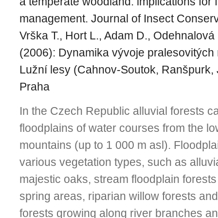
a temperate woodland: implications for f
management. Journal of Insect Conserva
Vrška T., Hort L., Adam D., Odehnalová P
(2006): Dynamika vývoje pralesovitých 
Lužní lesy (Cahnov-Soutok, Ranšpurk, J
Praha
In the Czech Republic alluvial forests c
floodplains of water courses from the lo
mountains (up to 1 000 m asl). Floodplai
various vegetation types, such as alluvia
majestic oaks, stream floodplain forests
spring areas, riparian willow forests an
forests growing along river branches and 