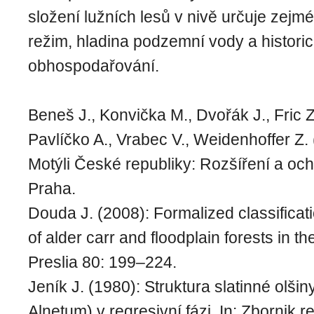
složení lužních lesů v nivě určuje zej
režim, hladina podzemní vody a histori
obhospodařování.
Beneš J., Konvička M., Dvořák J., Fric Z
Pavlíčko A., Vrabec V., Weidenhoffer Z. 
Motýli České republiky: Rozšíření a ochr
Praha.
Douda J. (2008): Formalized classificati
of alder carr and floodplain forests in 
Preslia 80: 199–224.
Jeník J. (1980): Struktura slatinné olšin
Alnetum) v regresivní fázi, In: Zbornik r