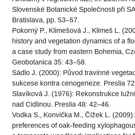
Slovenské Botanické Společnosti při SA
Bratislava, pp. 53–57.
Pokorný P., Klimešová J., Klimeš L. (20
history and vegetation dynamics of a flo
a case study from eastern Bohemia, Cz
Geobotanica 35: 43–58.
Sádlo J. (2000): Původ travinné vegeta
sukcese kontra cenogeneze. Preslia 72
Slavíková J. (1976): Rekonstrukce lužní
nad Cidlinou. Preslia 48: 42–46.
Vodka S., Konvička M., Čížek L. (2009):
preferences of oak-feeding xylophagous