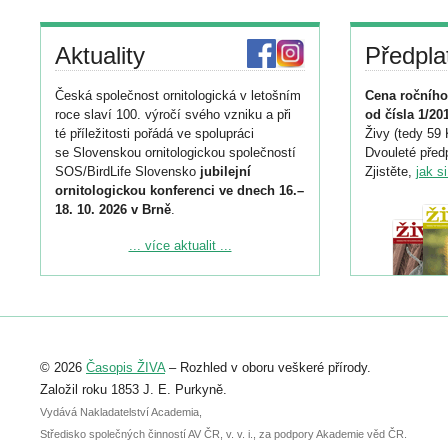
Aktuality
Předpla
Česká společnost ornitologická v letošním
Cena ročního
roce slaví 100. výročí svého vzniku a při
od čísla 1/20
té příležitosti pořádá ve spolupráci
Živy (tedy 59 
se Slovenskou ornitologickou společností
Dvouleté předp
SOS/BirdLife Slovensko
jubilejní
Zjistěte,
jak s
ornitologickou konferenci ve dnech 16.–
18. 10. 2026 v Brně
.
Podrobnější informace ke konferenci
... více aktualit ...
naleznete zde:
https://www.birdlife.cz/konference-2026/
Registrovat se můžete do 6. září.
Upozorňujeme, že termín pro odeslání
© 2026
Časopis ŽIVA
– Rozhled v oboru veškeré přírody.
abstraktu přihlášené přednášky nebo
posteru je už 30. června.
Založil roku 1853 J. E. Purkyně.
Vydává Nakladatelství Academia,
Středisko společných činností AV ČR, v. v. i., za podpory Akademie věd ČR.