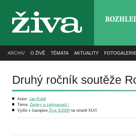
ROZHLE
živa
ARCHIV
O ŽIVĚ
TÉMATA
AKTUALITY
FOTOGALERI
Druhý ročník soutěže Ro
Autor:
Jan Kolář
Téma:
Zprávy a zajímavosti /
Vyšlo v časopise
Živa 3/2009
na straně XLVI