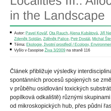
Localities III.. Al
in the Landscape
Autor:
Pavel Kovář
,
Ota Rauch
,
Alena Kubátová
,
Jiří N
Zdeněk Soldán
,
Zděněk Palice
,
Petr Dostál
,
Michal Šte
Téma:
Ekologie, životní prostředí / Ecology, Environme
Vyšlo v časopise
Živa 3/2009
na straně 116
Článek přibližuje výsledky interdiscipl
spontánních procesů spojených se změn
v průběhu osidlování toxických substrát
popílková odkaliště) různými skupinam
od mikroskopických hub, přes půdní řasy