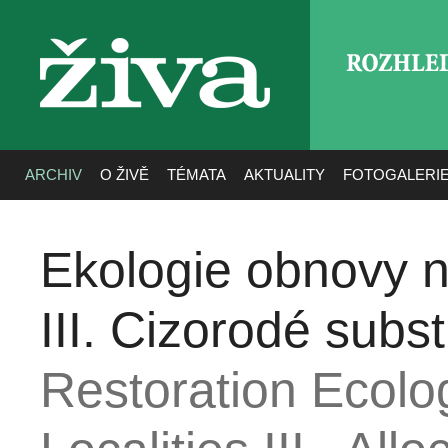
ROZHLE
živa
ARCHIV
O ŽIVĚ
TÉMATA
AKTUALITY
FOTOGALERI
Ekologie obnovy 
III. Cizorodé subst
Restoration Ecolo