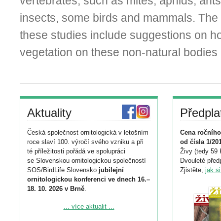
vertebrates, such as mites, aphids, an
insects, some birds and mammals. The pr
these studies include suggestions on ho
vegetation on these non-natural bodies
Aktuality
Předpla
Česká společnost ornitologická v letošním
Cena ročního
roce slaví 100. výročí svého vzniku a při
od čísla 1/20
té příležitosti pořádá ve spolupráci
Živy (tedy 59 
se Slovenskou ornitologickou společností
Dvouleté předp
SOS/BirdLife Slovensko
jubilejní
Zjistěte,
jak s
ornitologickou konferenci ve dnech 16.–
18. 10. 2026 v Brně
.
Podrobnější informace ke konferenci
... více aktualit ...
naleznete zde: