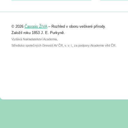
https://www.birdlife.cz/konference-2026/
Registrovat se můžete do 6. září.
Upozorňujeme, že termín pro odeslání
© 2026
Časopis ŽIVA
– Rozhled v oboru veškeré přírody.
abstraktu přihlášené přednášky nebo
posteru je už 30. června.
Založil roku 1853 J. E. Purkyně.
Vydává Nakladatelství Academia,
Středisko společných činností AV ČR, v. v. i., za podpory Akademie věd ČR.