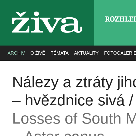
ROZHLE
živa
ARCHIV
O ŽIVĚ
TÉMATA
AKTUALITY
FOTOGALERI
Nálezy a ztráty ji
– hvězdnice sivá 
Losses of South M