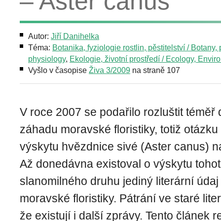
– Aster canus
Autor:
Jiří Danihelka
Téma:
Botanika, fyziologie rostlin, pěstitelství / Botany, 
physiology
,
Ekologie, životní prostředí / Ecology, Envi
Vyšlo v časopise
Živa 3/2009
na straně 107
V roce 2007 se podařilo rozluštit téměř
záhadu moravské floristiky, totiž otázk
výskytu hvězdnice sivé (Aster canus) na
Až donedávna existoval o výskytu toh
slanomilného druhu jediný literární úd
moravské floristiky. Pátrání ve staré lit
že existují i další zprávy. Tento článek 