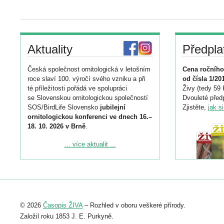
Aktuality
Předpla
Česká společnost ornitologická v letošním
Cena ročního
roce slaví 100. výročí svého vzniku a při
od čísla 1/20
té příležitosti pořádá ve spolupráci
Živy (tedy 59 
se Slovenskou ornitologickou společností
Dvouleté předp
SOS/BirdLife Slovensko
jubilejní
Zjistěte,
jak s
ornitologickou konferenci ve dnech 16.–
18. 10. 2026 v Brně
.
Podrobnější informace ke konferenci
... více aktualit ...
naleznete zde:
https://www.birdlife.cz/konference-2026/
Registrovat se můžete do 6. září.
Upozorňujeme, že termín pro odeslání
© 2026
Časopis ŽIVA
– Rozhled v oboru veškeré přírody.
abstraktu přihlášené přednášky nebo
posteru je už 30. června.
Založil roku 1853 J. E. Purkyně.