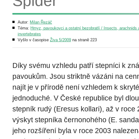
Spider
Autor:
Milan Řezáč
Téma:
Hmyz, pavoukovci a ostatní bezobratlí / Insects, arachnids 
invertebrates
Vyšlo v časopise
Živa 5/2009
na straně 223
Díky svému vzhledu patří stepníci k z
pavoukům. Jsou striktně vázáni na cenn
najít je v přírodě není vzhledem k skry
jednoduché. V České republice byl dl
stepník rudý (Eresus kollari), až v roce
výskyt stepníka černonohého (E. sandali
jeho rozšíření byla v roce 2003 nalezen