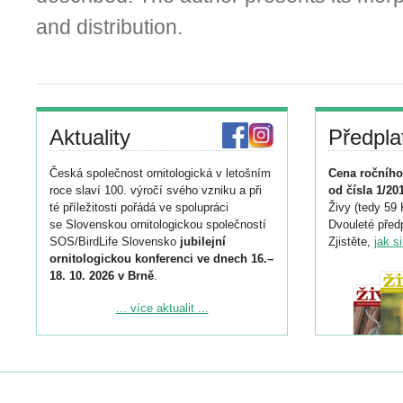
and distribution.
Aktuality
Předpla
Česká společnost ornitologická v letošním
Cena ročního
roce slaví 100. výročí svého vzniku a při
od čísla 1/20
té příležitosti pořádá ve spolupráci
Živy (tedy 59 
se Slovenskou ornitologickou společností
Dvouleté předp
SOS/BirdLife Slovensko
jubilejní
Zjistěte,
jak s
ornitologickou konferenci ve dnech 16.–
18. 10. 2026 v Brně
.
Podrobnější informace ke konferenci
... více aktualit ...
naleznete zde:
https://www.birdlife.cz/konference-2026/
Registrovat se můžete do 6. září.
Upozorňujeme, že termín pro odeslání