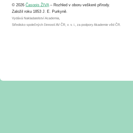
© 2026
Časopis ŽIVA
– Rozhled v oboru veškeré přírody.
abstraktu přihlášené přednášky nebo
posteru je už 30. června.
Založil roku 1853 J. E. Purkyně.
Vydává Nakladatelství Academia,
Středisko společných činností AV ČR, v. v. i., za podpory Akademie věd ČR.