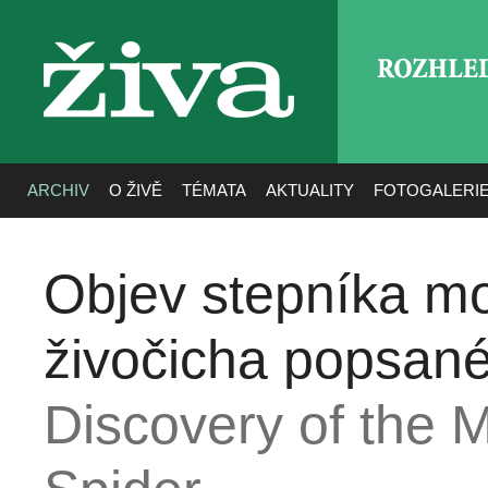
ROZHLE
živa
ARCHIV
O ŽIVĚ
TÉMATA
AKTUALITY
FOTOGALERI
Objev stepníka m
živočicha popsan
Discovery of the 