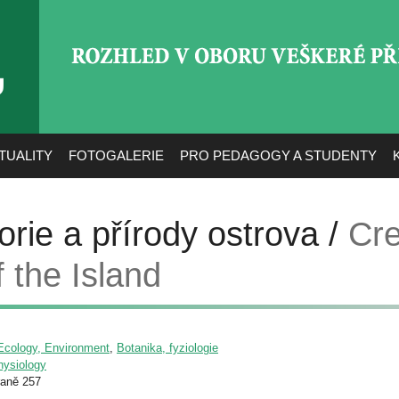
ROZHLED V OBORU VEŠ
TUALITY
FOTOGALERIE
PRO PEDAGOGY A STUDENTY
torie a přírody ostrova /
Cre
 the Island
/ Ecology, Environment
,
Botanika, fyziologie
physiology
raně 257