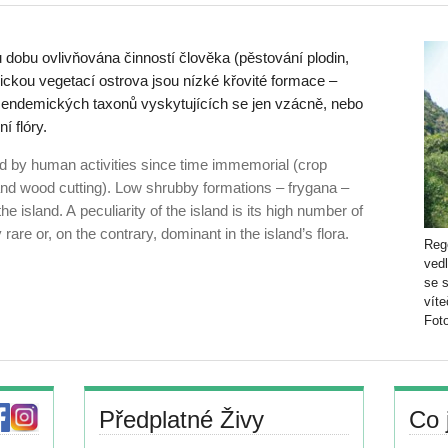
ou dobu ovlivňována činností člověka (pěstování plodin,
ickou vegetací ostrova jsou nízké křovité formace –
et endemických taxonů vyskytujících se jen vzácně, nebo
í flóry.
ed by human activities since time immemorial (crop
nd wood cutting). Low shrubby formations – frygana –
he island. A peculiarity of the island is its high number of
are or, on the contrary, dominant in the island’s flora.
Rege
vedl
se 
víte
Fot
Předplatné Živy
Co 