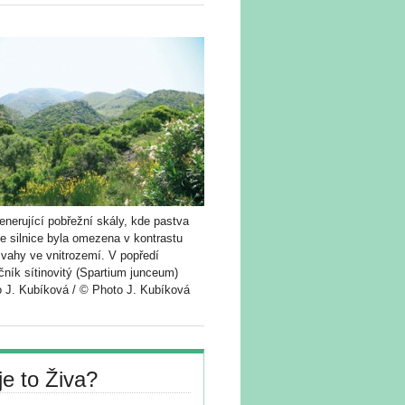
nerující pobřežní skály, kde pastva
e silnice byla omezena v kontrastu
svahy ve vnitrozemí. V popředí
čník sítinovitý (Spartium junceum)
o J. Kubíková / © Photo J. Kubíková
je to Živa?