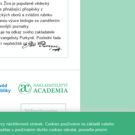
s Živa je populárně vědecký
s přinášející příspěvky z
ických oborů a zvláštní rubriku
nou výuce biologie se zaměřením
novější poznatky.
je na odkaz svého zakladatele
vangelisty Purkyně. Poslední řada
í nepřetržitě od roku 1953.
ýzy návštěvnosti stránek. Cookies používáme na základě vašeho
souhlas s používáním těchto cookies odvolat, proveďte prosím