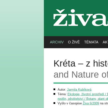
živa
ARCHIV
O ŽIVĚ
TÉMATA
AK
Kréta – z his
and Nature of
Autor:
Jarmila Kubíková
Téma:
Ekologie, životní prostředí 
rostlin, pěstitelství / Botany, plant 
Vyšlo v časopise
Živa 6/2009
na st