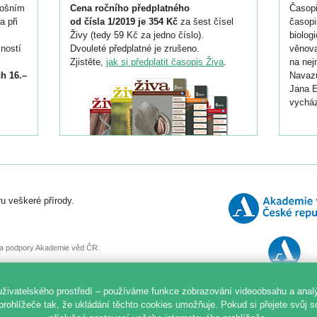
tošním
Cena ročního předplatného
Časopi
a při
od čísla 1/2019 je 354 Kč
za šest čísel
časopi
Živy (tedy 59 Kč za jedno číslo).
biolog
ností
Dvouleté předplatné je zrušeno.
věnova
Zjistěte,
jak si předplatit časopis Živa
.
na nej
h 16.–
Navazu
Jana E
vycház
i
026/
ní
u veškeré přírody.
o
, za podpory Akademie věd ČR.
uživatelského prostředí – používáme funkce zobrazování videoobsahu a anal
prohlížeče tak, že ukládání těchto cookies umožňuje. Pokud si přejete svůj 