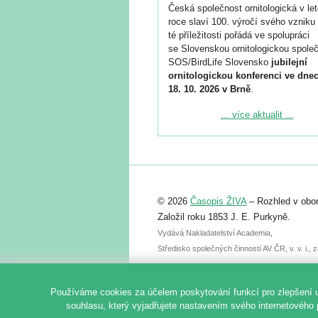
Česká společnost ornitologická v le
roce slaví 100. výročí svého vzniku 
té příležitosti pořádá ve spolupráci
se Slovenskou ornitologickou společ
SOS/BirdLife Slovensko
jubilejní
ornitologickou konferenci ve dnec
18. 10. 2026 v Brně
.
Podrobnější informace ke konferenc
... více aktualit ...
naleznete zde:
https://www.birdlife.cz/konference-2
Registrovat se můžete do 6. září.
Upozorňujeme, že termín pro odeslá
© 2026
Časopis ŽIVA
– Rozhled v obor
abstraktu přihlášené přednášky neb
posteru je už 30. června.
Založil roku 1853 J. E. Purkyně.
Vydává Nakladatelství Academia,
Středisko společných činností AV ČR, v. v. i.
Používáme cookies za účelem poskytování funkcí pro zlepšení 
souhlasu, který vyjadřujete nastavením svého internetového 