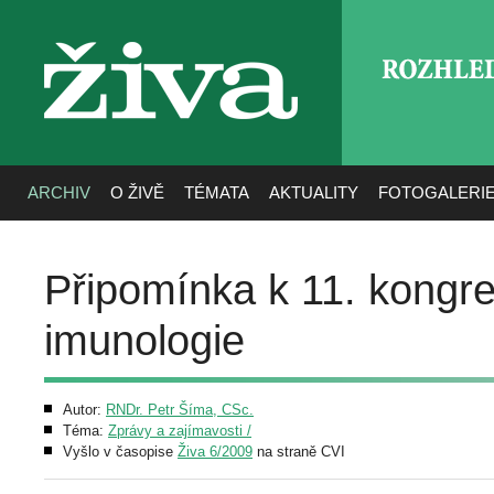
ROZHLE
živa
ARCHIV
O ŽIVĚ
TÉMATA
AKTUALITY
FOTOGALERI
Připomínka k 11. kongr
imunologie
Autor:
RNDr. Petr Šíma, CSc.
Téma:
Zprávy a zajímavosti /
Vyšlo v časopise
Živa 6/2009
na straně CVI