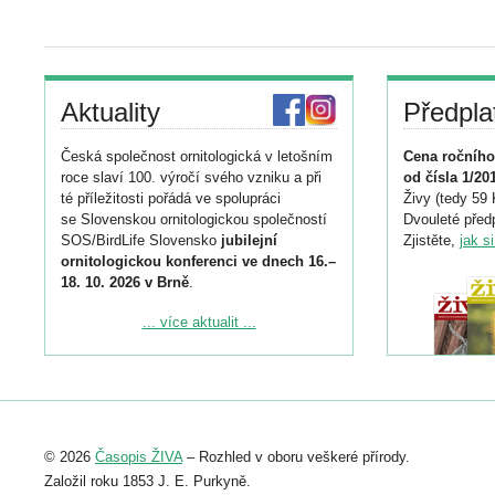
Aktuality
Předpla
Česká společnost ornitologická v letošním
Cena ročního
roce slaví 100. výročí svého vzniku a při
od čísla 1/20
té příležitosti pořádá ve spolupráci
Živy (tedy 59 
se Slovenskou ornitologickou společností
Dvouleté předp
SOS/BirdLife Slovensko
jubilejní
Zjistěte,
jak s
ornitologickou konferenci ve dnech 16.–
18. 10. 2026 v Brně
.
Podrobnější informace ke konferenci
... více aktualit ...
naleznete zde:
https://www.birdlife.cz/konference-2026/
Registrovat se můžete do 6. září.
Upozorňujeme, že termín pro odeslání
© 2026
Časopis ŽIVA
– Rozhled v oboru veškeré přírody.
abstraktu přihlášené přednášky nebo
posteru je už 30. června.
Založil roku 1853 J. E. Purkyně.