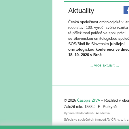
Aktuality
Česká společnost ornitologická v le
roce slaví 100. výročí svého vzniku 
té příležitosti pořádá ve spolupráci
se Slovenskou ornitologickou společ
SOS/BirdLife Slovensko
jubilejní
ornitologickou konferenci ve dnec
18. 10. 2026 v Brně
.
Podrobnější informace ke konferenc
... více aktualit ...
naleznete zde:
https://www.birdlife.cz/konference-2
Registrovat se můžete do 6. září.
Upozorňujeme, že termín pro odeslá
© 2026
Časopis ŽIVA
– Rozhled v obor
abstraktu přihlášené přednášky neb
posteru je už 30. června.
Založil roku 1853 J. E. Purkyně.
Vydává Nakladatelství Academia,
Středisko společných činností AV ČR, v. v. i.