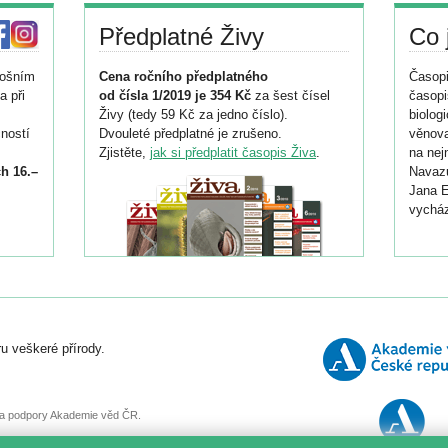
Předplatné Živy
Co 
tošním
Cena ročního předplatného
Časopi
a při
od čísla 1/2019 je 354 Kč
za šest čísel
časopi
Živy (tedy 59 Kč za jedno číslo).
biolog
ností
Dvouleté předplatné je zrušeno.
věnova
Zjistěte,
jak si předplatit časopis Živa
.
na nej
h 16.–
Navazu
Jana E
vycház
i
026/
ní
u veškeré přírody.
o
, za podpory Akademie věd ČR.