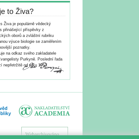
je to Živa?
s Živa je populárně vědecký
s přinášející příspěvky z
ických oborů a zvláštní rubriku
nou výuce biologie se zaměřením
novější poznatky.
je na odkaz svého zakladatele
vangelisty Purkyně. Poslední řada
í nepřetržitě od roku 1953.