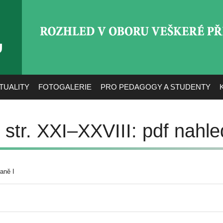
ROZHLED V OBORU VEŠ
TUALITY
FOTOGALERIE
PRO PEDAGOGY A STUDENTY
str. XXI–XXVIII: pdf nahle
aně I