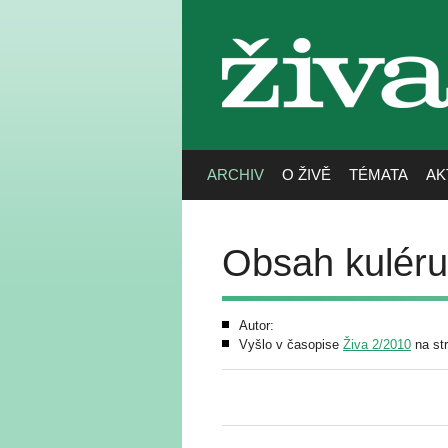
živa
ARCHIV
O ŽIVĚ
TÉMATA
AK
Obsah kuléru 
Autor:
Vyšlo v časopise
Živa 2/2010
na str