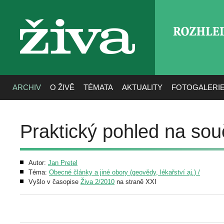
ROZHLE
živa
ARCHIV
O ŽIVĚ
TÉMATA
AKTUALITY
FOTOGALERI
Praktický pohled na so
Autor:
Jan Pretel
Téma:
Obecné články a jiné obory (geovědy, lékařství aj.) /
Vyšlo v časopise
Živa 2/2010
na straně XXI