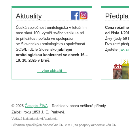
Aktuality
Předpla
Česká společnost ornitologická v letošním
Cena ročního
roce slaví 100. výročí svého vzniku a při
od čísla 1/20
té příležitosti pořádá ve spolupráci
Živy (tedy 59 
se Slovenskou ornitologickou společností
Dvouleté předp
SOS/BirdLife Slovensko
jubilejní
Zjistěte,
jak s
ornitologickou konferenci ve dnech 16.–
18. 10. 2026 v Brně
.
Podrobnější informace ke konferenci
... více aktualit ...
naleznete zde:
https://www.birdlife.cz/konference-2026/
Registrovat se můžete do 6. září.
Upozorňujeme, že termín pro odeslání
© 2026
Časopis ŽIVA
– Rozhled v oboru veškeré přírody.
abstraktu přihlášené přednášky nebo
posteru je už 30. června.
Založil roku 1853 J. E. Purkyně.
Vydává Nakladatelství Academia,
Středisko společných činností AV ČR, v. v. i., za podpory Akademie věd ČR.