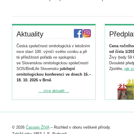
Aktuality
Předpla
Česká společnost ornitologická v letošním
Cena ročního
roce slaví 100. výročí svého vzniku a při
od čísla 1/20
té příležitosti pořádá ve spolupráci
Živy (tedy 59 
se Slovenskou ornitologickou společností
Dvouleté předp
SOS/BirdLife Slovensko
jubilejní
Zjistěte,
jak s
ornitologickou konferenci ve dnech 16.–
18. 10. 2026 v Brně
.
Podrobnější informace ke konferenci
... více aktualit ...
naleznete zde:
https://www.birdlife.cz/konference-2026/
Registrovat se můžete do 6. září.
Upozorňujeme, že termín pro odeslání
© 2026
Časopis ŽIVA
– Rozhled v oboru veškeré přírody.
abstraktu přihlášené přednášky nebo
posteru je už 30. června.
Založil roku 1853 J. E. Purkyně.