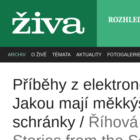
ROZHLE
živa
ARCHIV
O ŽIVĚ
TÉMATA
AKTUALITY
FOTOGALERI
Příběhy z elektro
Jakou mají měkkýš
schránky /
Říhová 