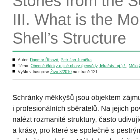
Stories from the 
III. What is the M
Shell’s Structure
Autor:
Dagmar Říhová
,
Petr Jan Juračka
Téma:
Obecné články a jiné obory (geovědy, lékařství aj.) /
,
Měkký
Vyšlo v časopise
Živa 3/2010
na straně 121
Schránky měkkýšů jsou objektem zájmu
i profesionálních sběratelů. Na jejich
nalézt rozmanité struktury, často udivuj
a krásy, pro které se společně s pestrý