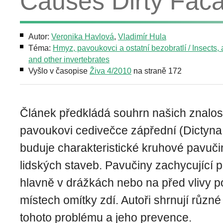
Causes Dirty Fac
Autor:
Veronika Havlová
,
Vladimír Hula
Téma:
Hmyz, pavoukovci a ostatní bezobratlí / Insects,
and other invertebrates
Vyšlo v časopise
Živa 4/2010
na straně 172
Článek předkládá souhrn našich znalos
pavoukovi cedivečce zápřední (Dictyna c
buduje charakteristické kruhové pavuč
lidských staveb. Pavučiny zachycující p
hlavně v drážkách nebo na před vlivy p
místech omítky zdí. Autoři shrnují různ
tohoto problému a jeho prevence.