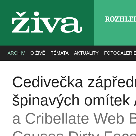
ROZHLE
živa
ARCHIV
O ŽIVĚ
TÉMATA
AKTUALITY
FOTOGALERI
Cedivečka zápřed
špinavých omítek 
a Cribellate Web B