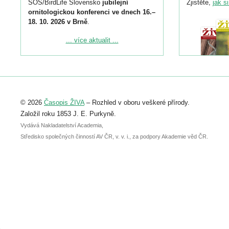
SOS/BirdLife Slovensko
jubilejní
Zjistěte,
jak s
ornitologickou konferenci ve dnech 16.–
18. 10. 2026 v Brně
.
Podrobnější informace ke konferenci
... více aktualit ...
naleznete zde:
https://www.birdlife.cz/konference-2026/
Registrovat se můžete do 6. září.
Upozorňujeme, že termín pro odeslání
© 2026
Časopis ŽIVA
– Rozhled v oboru veškeré přírody.
abstraktu přihlášené přednášky nebo
posteru je už 30. června.
Založil roku 1853 J. E. Purkyně.
Vydává Nakladatelství Academia,
Středisko společných činností AV ČR, v. v. i., za podpory Akademie věd ČR.