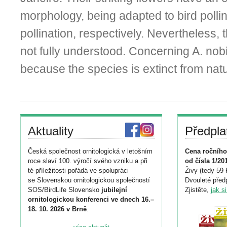
morphology, being adapted to bird polli
pollination, respectively. Nevertheless, th
not fully understood. Concerning A. nobil
because the species is extinct from nat
Aktuality
Předpla
Česká společnost ornitologická v letošním
Cena ročního
roce slaví 100. výročí svého vzniku a při
od čísla 1/20
té příležitosti pořádá ve spolupráci
Živy (tedy 59 
se Slovenskou ornitologickou společností
Dvouleté předp
SOS/BirdLife Slovensko
jubilejní
Zjistěte,
jak s
ornitologickou konferenci ve dnech 16.–
18. 10. 2026 v Brně
.
Podrobnější informace ke konferenci