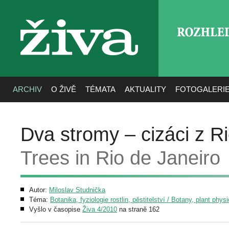
ROZHLE
živa
ARCHIV
O ŽIVĚ
TÉMATA
AKTUALITY
FOTOGALERI
Dva stromy – cizáci z R
Trees in Rio de Janeiro
Autor:
Miloslav Studnička
Téma:
Botanika, fyziologie rostlin, pěstitelství / Botany, plant phys
Vyšlo v časopise
Živa 4/2010
na straně 162