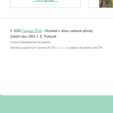
... více aktualit ...
naleznete zde:
https://www.birdlife.cz/konference-2026/
Registrovat se můžete do 6. září.
Upozorňujeme, že termín pro odeslání
© 2026
Časopis ŽIVA
– Rozhled v oboru veškeré přírody.
abstraktu přihlášené přednášky nebo
posteru je už 30. června.
Založil roku 1853 J. E. Purkyně.
Vydává Nakladatelství Academia,
Středisko společných činností AV ČR, v. v. i., za podpory Akademie věd ČR.