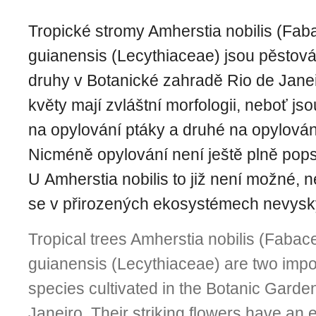
Tropické stromy Amherstia nobilis (Fab
guianensis (Lecythiaceae) jsou pěstov
druhy v Botanické zahradě Rio de Janei
květy mají zvláštní morfologii, neboť j
na opylování ptáky a druhé na opylován
Nicméně opylování není ještě plně pop
U Amherstia nobilis to již není možné, 
se v přirozených ekosystémech nevysky
Tropical trees Amherstia nobilis (Faba
guianensis (Lecythiaceae) are two imp
species cultivated in the Botanic Garde
Janeiro. Their striking flowers have an 