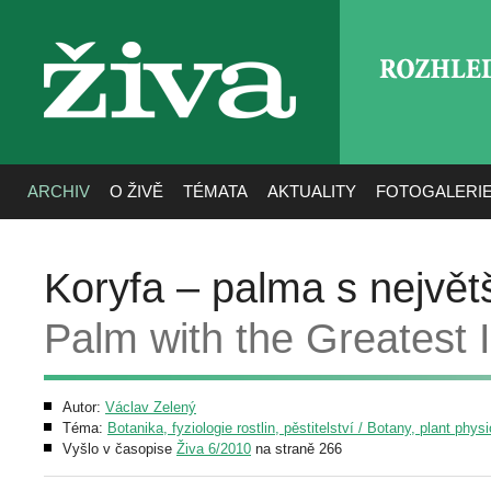
ROZHLE
živa
ARCHIV
O ŽIVĚ
TÉMATA
AKTUALITY
FOTOGALERI
Koryfa – palma s největ
Palm with the Greatest 
Autor:
Václav Zelený
Téma:
Botanika, fyziologie rostlin, pěstitelství / Botany, plant phys
Vyšlo v časopise
Živa 6/2010
na straně 266