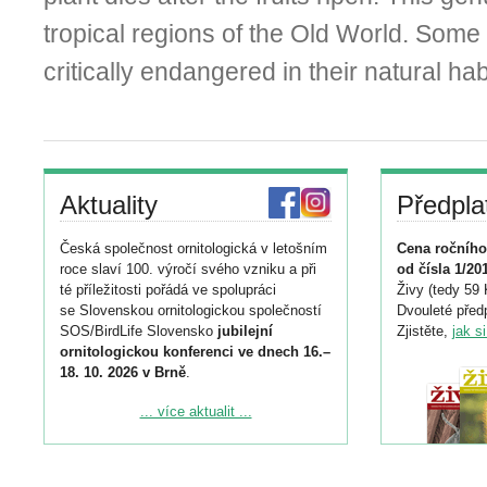
tropical regions of the Old World. Some
critically endangered in their natural hab
Aktuality
Předpla
Česká společnost ornitologická v letošním
Cena ročního
roce slaví 100. výročí svého vzniku a při
od čísla 1/20
té příležitosti pořádá ve spolupráci
Živy (tedy 59 
se Slovenskou ornitologickou společností
Dvouleté předp
SOS/BirdLife Slovensko
jubilejní
Zjistěte,
jak s
ornitologickou konferenci ve dnech 16.–
18. 10. 2026 v Brně
.
Podrobnější informace ke konferenci
... více aktualit ...
naleznete zde:
https://www.birdlife.cz/konference-2026/