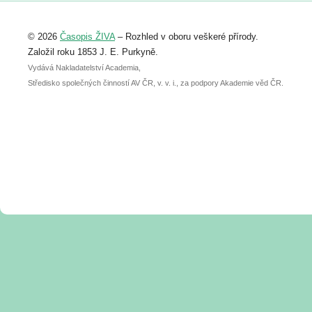
Registrovat se můžete do 6. září.
Upozorňujeme, že termín pro odeslání
© 2026
Časopis ŽIVA
– Rozhled v oboru veškeré přírody.
abstraktu přihlášené přednášky nebo
posteru je už 30. června.
Založil roku 1853 J. E. Purkyně.
Vydává Nakladatelství Academia,
Středisko společných činností AV ČR, v. v. i., za podpory Akademie věd ČR.