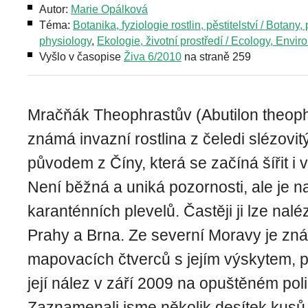
Autor:
Marie Opálková
Téma:
Botanika, fyziologie rostlin, pěstitelství / Botany, 
physiology
,
Ekologie, životní prostředí / Ecology, Envi
Vyšlo v časopise
Živa 6/2010
na straně 259
Mračňák Theophrastův (Abutilon theoph
známá invazní rostlina z čeledi slézovi
původem z Číny, která se začíná šířit i 
Není běžná a uniká pozornosti, ale je 
karanténních plevelů. Častěji ji lze naléz
Prahy a Brna. Ze severní Moravy je zn
mapovacích čtverců s jejím výskytem, p
její nález v září 2009 na opuštěném poli
Zaznamenali jsme několik desítek kusů té