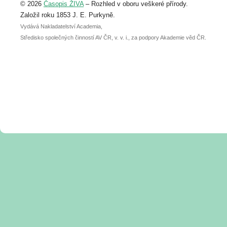
© 2026
Časopis ŽIVA
– Rozhled v oboru veškeré přírody.
abstraktu přihlášené přednášky nebo
posteru je už 30. června.
Založil roku 1853 J. E. Purkyně.
Vydává Nakladatelství Academia,
Středisko společných činností AV ČR, v. v. i., za podpory Akademie věd ČR.