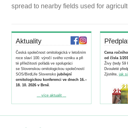
spread to nearby fields used for agricult
Aktuality
Předpla
Česká společnost ornitologická v letošním
Cena ročního
roce slaví 100. výročí svého vzniku a při
od čísla 1/20
té příležitosti pořádá ve spolupráci
Živy (tedy 59 
se Slovenskou ornitologickou společností
Dvouleté předp
SOS/BirdLife Slovensko
jubilejní
Zjistěte,
jak s
ornitologickou konferenci ve dnech 16.–
18. 10. 2026 v Brně
.
Podrobnější informace ke konferenci
... více aktualit ...
naleznete zde:
https://www.birdlife.cz/konference-2026/
Registrovat se můžete do 6. září.
Upozorňujeme, že termín pro odeslání