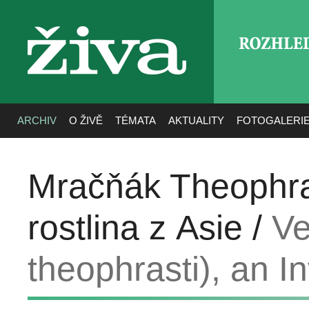
ROZHLE
živa
ARCHIV
O ŽIVĚ
TÉMATA
AKTUALITY
FOTOGALERI
Mračňák Theophra
rostlina z Asie /
Ve
theophrasti), an I