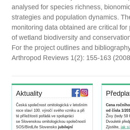
analysed for species richness, bionomic
strategies and population dynamics. Th
monitoring data obtained are critical for
of wetland biodiversity and conservatio
For the project outlines and bibliography
Arthropod Reviews 1(2): 155-163 (2008
Aktuality
Předpla
Česká společnost ornitologická v letošním
Cena ročního
roce slaví 100. výročí svého vzniku a při
od čísla 1/20
té příležitosti pořádá ve spolupráci
Živy (tedy 59 
se Slovenskou ornitologickou společností
Dvouleté předp
SOS/BirdLife Slovensko
jubilejní
Zjistěte,
jak s