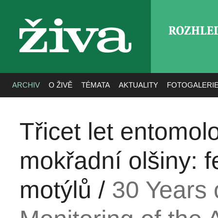
ROZHLE
živa
ARCHIV
O ŽIVĚ
TÉMATA
AKTUALITY
FOTOGALERI
Třicet let entomo
mokřadní olšiny: 
motýlů /
30 Years 