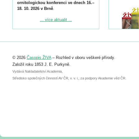
ornitologickou konferenci ve dnech 16.–
18. 10. 2026 v Brně
.
Podrobnější informace ke konferenci
... více aktualit ...
naleznete zde:
https://www.birdlife.cz/konference-2026/
Registrovat se můžete do 6. září.
Upozorňujeme, že termín pro odeslání
© 2026
Časopis ŽIVA
– Rozhled v oboru veškeré přírody.
abstraktu přihlášené přednášky nebo
posteru je už 30. června.
Založil roku 1853 J. E. Purkyně.
Vydává Nakladatelství Academia,
Středisko společných činností AV ČR, v. v. i., za podpory Akademie věd ČR.