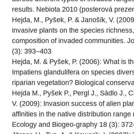
results. Nebiota 2010 (posterová preze
Hejda, M., Pyšek, P. & Janošík, V. (2009
invasive plants on the species richness,
composition of invaded communities. Jo
(3): 393–403
Hejda, M. & Pyšek, P. (2006): What is th
Impatiens glandulifera on species divers
riparian vegetation? Biological conserv
Hejda M., Pyšek P., Pergl J., Sádlo J., 
V. (2009): Invasion success of alien plan
affinities in the native distribution rang
Ecology and Biogeo-graphy 18 (3): 37