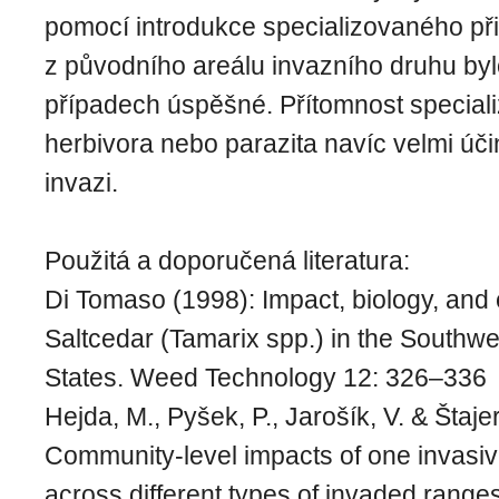
pomocí introdukce specializovaného př
z původního areálu invazního druhu byl
případech úspěšné. Přítomnost specia
herbivora nebo parazita navíc velmi úč
invazi.
Použitá a doporučená literatura:
Di Tomaso (1998): Impact, biology, and 
Saltcedar (Tamarix spp.) in the Southw
States. Weed Technology 12: 326–336
Hejda, M., Pyšek, P., Jarošík, V. & Štaje
Community-level impacts of one invasiv
across different types of invaded range