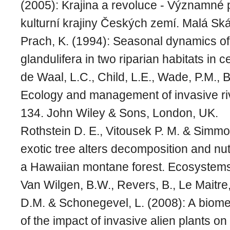
(2005): Krajina a revoluce - Významné 
kulturní krajiny Českých zemí. Malá Ská
Prach, K. (1994): Seasonal dynamics of
glandulifera in two riparian habitats in c
de Waal, L.C., Child, L.E., Wade, P.M., 
Ecology and management of invasive riv
134. John Wiley & Sons, London, UK.
Rothstein D. E., Vitousek P. M. & Simmo
exotic tree alters decomposition and nutr
a Hawaiian montane forest. Ecosystem
Van Wilgen, B.W., Revers, B., Le Maitre
D.M. & Schonegevel, L. (2008): A biom
of the impact of invasive alien plants o