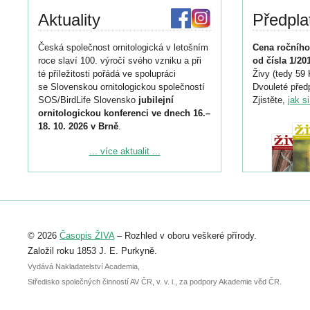
Aktuality
Předpla
Česká společnost ornitologická v letošním
Cena ročního
roce slaví 100. výročí svého vzniku a při
od čísla 1/20
té příležitosti pořádá ve spolupráci
Živy (tedy 59 
se Slovenskou ornitologickou společností
Dvouleté předp
SOS/BirdLife Slovensko
jubilejní
Zjistěte,
jak s
ornitologickou konferenci ve dnech 16.–
18. 10. 2026 v Brně
.
Podrobnější informace ke konferenci
... více aktualit ...
naleznete zde:
https://www.birdlife.cz/konference-2026/
Registrovat se můžete do 6. září.
Upozorňujeme, že termín pro odeslání
© 2026
Časopis ŽIVA
– Rozhled v oboru veškeré přírody.
abstraktu přihlášené přednášky nebo
posteru je už 30. června.
Založil roku 1853 J. E. Purkyně.
Vydává Nakladatelství Academia,
Středisko společných činností AV ČR, v. v. i., za podpory Akademie věd ČR.