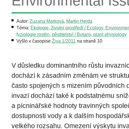
Environmental Iss
Autor:
Zuzana Marková
,
Martin Hejda
Téma:
Ekologie, životní prostředí / Ecology, Environme
fyziologie rostlin, pěstitelství / Botany, plant physiology
Vyšlo v časopise
Živa 1/2011
na straně 10
V důsledku dominantního růstu invazníc
dochází k zásadním změnám ve struktu
často spojených s mizením původních 
invazí dochází také k podstatnému sníž
a pícninářské hodnoty travinných spole
dostupnosti vody a k dalším hospodá
velkého rozsahu. Omezení výskytu inv