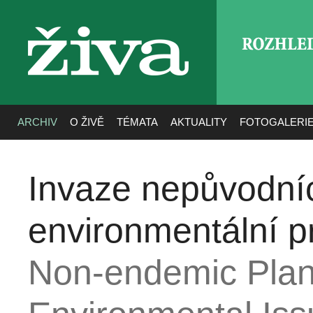
ROZHLE
živa
ARCHIV
O ŽIVĚ
TÉMATA
AKTUALITY
FOTOGALERI
Invaze nepůvodníc
environmentální p
Non-endemic Plan