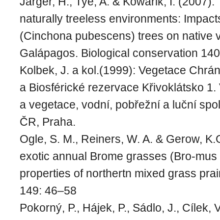
Järger, H., Tye, A. & Kowarik, I. (2007):
naturally treeless environments: Impact
(Cinchona pubescens) trees on native v
Galápagos. Biological conservation 14
Kolbek, J. a kol.(1999): Vegetace Chrán
a Biosférické rezervace Křivoklátsko 1. 
a vegetace, vodní, pobřežní a luční sp
ČR, Praha.
Ogle, S. M., Reiners, W. A. & Gerow, K.
exotic annual Brome grasses (Bro-mus
properties of northertn mixed grass prair
149: 46–58
Pokorný, P., Hájek, P., Sádlo, J., Cílek, 