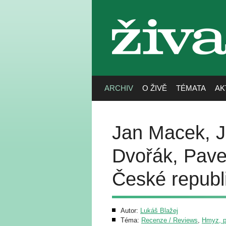
živa
ARCHIV
O ŽIVĚ
TÉMATA
AK
Jan Macek, J
Dvořák, Pavel
České republi
Autor:
Lukáš Blažej
Téma:
Recenze / Reviews
,
Hmyz, pa