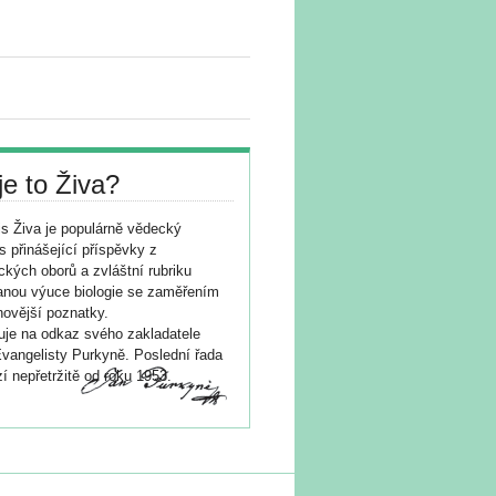
je to Živa?
s Živa je populárně vědecký
s přinášející příspěvky z
ických oborů a zvláštní rubriku
nou výuce biologie se zaměřením
novější poznatky.
je na odkaz svého zakladatele
vangelisty Purkyně. Poslední řada
í nepřetržitě od roku 1953.