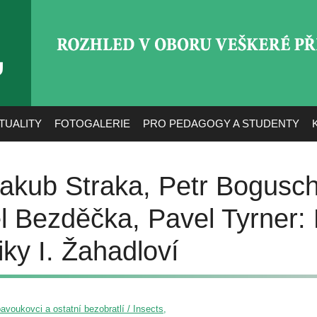
ROZHLED V OBORU VEŠ
TUALITY
FOTOGALERIE
PRO PEDAGOGY A STUDENTY
akub Straka, Petr Bogusch
 Bezděčka, Pavel Tyrner: 
ky I. Žahadloví
voukovci a ostatní bezobratlí / Insects,