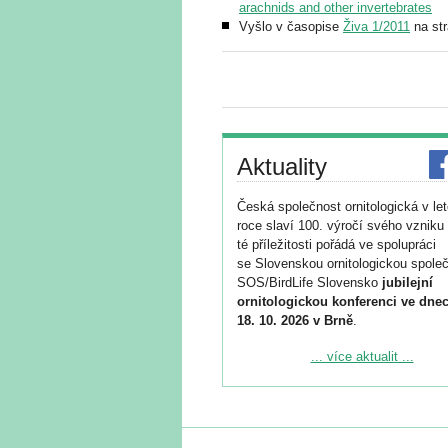
arachnids and other invertebrates
Vyšlo v časopise
Živa 1/2011
na str
Aktuality
Česká společnost ornitologická v le
roce slaví 100. výročí svého vzniku 
té příležitosti pořádá ve spolupráci
se Slovenskou ornitologickou společ
SOS/BirdLife Slovensko
jubilejní
ornitologickou konferenci ve dnec
18. 10. 2026 v Brně
.
Podrobnější informace ke konferenc
... více aktualit ...
naleznete zde:
https://www.birdlife.cz/konference-2
Registrovat se můžete do 6. září.