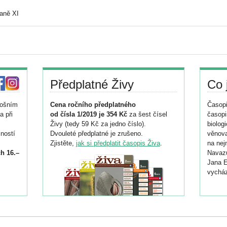
aně XI
Předplatné Živy
Co 
tošním
Cena ročního předplatného
Časopi
a při
od čísla 1/2019 je 354 Kč
za šest čísel
časopi
Živy (tedy 59 Kč za jedno číslo).
biolog
ností
Dvouleté předplatné je zrušeno.
věnova
Zjistěte,
jak si předplatit časopis Živa
.
na nej
h 16.–
Navazu
Jana E
vycház
i
026/