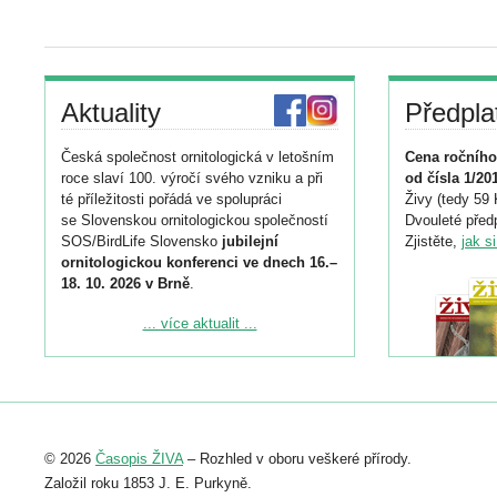
Aktuality
Předpla
Česká společnost ornitologická v letošním
Cena ročního
roce slaví 100. výročí svého vzniku a při
od čísla 1/20
té příležitosti pořádá ve spolupráci
Živy (tedy 59 
se Slovenskou ornitologickou společností
Dvouleté předp
SOS/BirdLife Slovensko
jubilejní
Zjistěte,
jak s
ornitologickou konferenci ve dnech 16.–
18. 10. 2026 v Brně
.
Podrobnější informace ke konferenci
... více aktualit ...
naleznete zde:
https://www.birdlife.cz/konference-2026/
Registrovat se můžete do 6. září.
Upozorňujeme, že termín pro odeslání
© 2026
Časopis ŽIVA
– Rozhled v oboru veškeré přírody.
abstraktu přihlášené přednášky nebo
posteru je už 30. června.
Založil roku 1853 J. E. Purkyně.