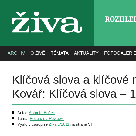
ROZHLE
živa
ARCHIV
O ŽIVĚ
TÉMATA
AKTUALITY
FOTOGALERI
Klíčová slova a klíčové
Kovář: Klíčová slova – 
Autor:
Antonín Buček
Téma:
Recenze / Reviews
Vyšlo v časopise
Živa 1/2011
na straně VI