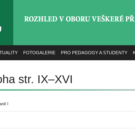
ROZHLED V OBORU VEŠ
TUALITY
FOTOGALERIE
PRO PEDAGOGY A STUDENTY
oha str. IX–XVI
aně I