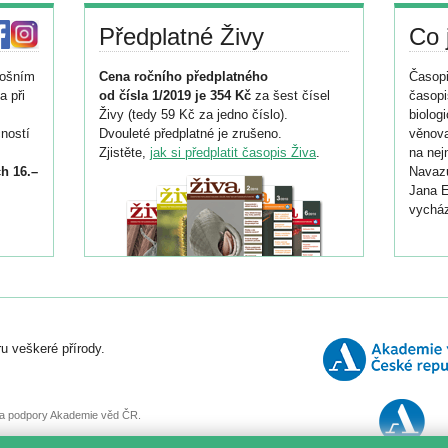
Předplatné Živy
Co 
tošním
Cena ročního předplatného
Časopi
a při
od čísla 1/2019 je 354 Kč
za šest čísel
časopi
Živy (tedy 59 Kč za jedno číslo).
biolog
ností
Dvouleté předplatné je zrušeno.
věnova
Zjistěte,
jak si předplatit časopis Živa
.
na nej
h 16.–
Navazu
Jana E
vycház
i
026/
ní
u veškeré přírody.
o
, za podpory Akademie věd ČR.