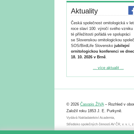
Aktuality
Česká společnost ornitologická v le
roce slaví 100. výročí svého vzniku 
té příležitosti pořádá ve spolupráci
se Slovenskou ornitologickou společ
SOS/BirdLife Slovensko
jubilejní
ornitologickou konferenci ve dnec
18. 10. 2026 v Brně
.
Podrobnější informace ke konferenc
... více aktualit ...
naleznete zde:
https://www.birdlife.cz/konference-2
Registrovat se můžete do 6. září.
Upozorňujeme, že termín pro odeslá
© 2026
Časopis ŽIVA
– Rozhled v obor
abstraktu přihlášené přednášky neb
posteru je už 30. června.
Založil roku 1853 J. E. Purkyně.
Vydává Nakladatelství Academia,
Středisko společných činností AV ČR, v. v. i.