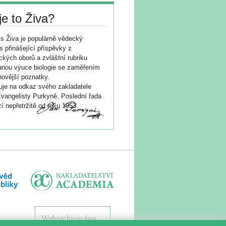
je to Živa?
s Živa je populárně vědecký
s přinášející příspěvky z
ických oborů a zvláštní rubriku
nou výuce biologie se zaměřením
novější poznatky.
je na odkaz svého zakladatele
vangelisty Purkyně. Poslední řada
í nepřetržitě od roku 1953.