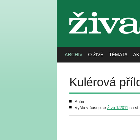
živa
ARCHIV
O ŽIVĚ
TÉMATA
AK
Kulérová příl
Autor:
Vyšlo v časopise
Živa 1/2011
na str