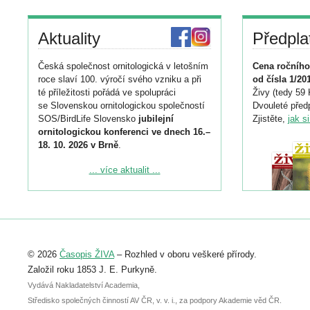
Aktuality
Předpla
Česká společnost ornitologická v letošním
Cena ročního
roce slaví 100. výročí svého vzniku a při
od čísla 1/20
té příležitosti pořádá ve spolupráci
Živy (tedy 59 
se Slovenskou ornitologickou společností
Dvouleté předp
SOS/BirdLife Slovensko
jubilejní
Zjistěte,
jak s
ornitologickou konferenci ve dnech 16.–
18. 10. 2026 v Brně
.
Podrobnější informace ke konferenci
... více aktualit ...
naleznete zde:
https://www.birdlife.cz/konference-2026/
Registrovat se můžete do 6. září.
Upozorňujeme, že termín pro odeslání
© 2026
Časopis ŽIVA
– Rozhled v oboru veškeré přírody.
abstraktu přihlášené přednášky nebo
posteru je už 30. června.
Založil roku 1853 J. E. Purkyně.
Vydává Nakladatelství Academia,
Středisko společných činností AV ČR, v. v. i., za podpory Akademie věd ČR.