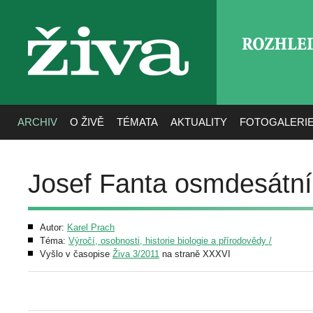
ROZHLE
živa
ARCHIV
O ŽIVĚ
TÉMATA
AKTUALITY
FOTOGALERI
Josef Fanta osmdesátn
Autor:
Karel Prach
Téma:
Výročí, osobnosti, historie biologie a přírodovědy /
Vyšlo v časopise
Živa 3/2011
na straně XXXVI