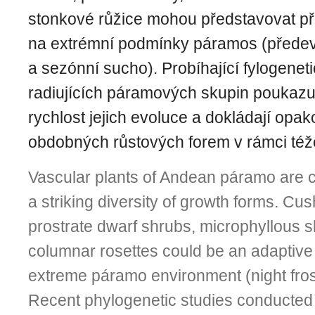
stonkové růžice mohou představovat p
na extrémní podmínky páramos (předev
a sezónní sucho). Probíhající fylogene
radiujících páramových skupin poukazu
rychlost jejich evoluce a dokládají opa
obdobných růstových forem v rámci též
Vascular plants of Andean páramo are 
a striking diversity of growth forms. Cus
prostrate dwarf shrubs, microphyllous 
columnar rosettes could be an adaptive 
extreme páramo environment (night fros
Recent phylo­genetic studies conducted