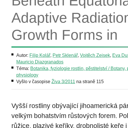
Beneath Equatori
Adaptive Radiation
Growth Forms in
Autor:
Filip Kolář
,
Petr Sklenář
,
Vojtěch Zeisek
,
Eva Du
Mauricio Diazgranados
Téma:
Botanika, fyziologie rostlin, pěstitelství / Botany, 
physiology
Vyšlo v časopise
Živa 3/2011
na straně 115
Vyšší rostliny obývající jihoamerická p
velkým bohatstvím růstových forem. Pol
růžice, plazivé keříky, drobnolisté keře i