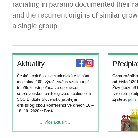
radiating in páramo documented their ra­
and the recurrent origins of similar grow
a single group.
Aktuality
Předpla
Česká společnost ornitologická v letošním
Cena ročního
roce slaví 100. výročí svého vzniku a při
od čísla 1/20
té příležitosti pořádá ve spolupráci
Živy (tedy 59 
se Slovenskou ornitologickou společností
Dvouleté předp
SOS/BirdLife Slovensko
jubilejní
Zjistěte,
jak s
ornitologickou konferenci ve dnech 16.–
18. 10. 2026 v Brně
.
Podrobnější informace ke konferenci
... více aktualit ...
naleznete zde:
https://www.birdlife.cz/konference-2026/