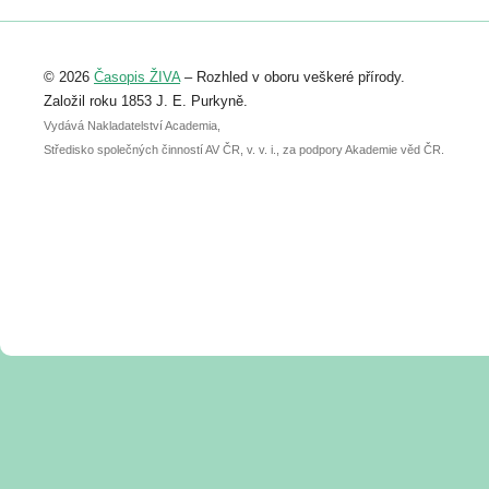
Registrovat se můžete do 6. září.
Upozorňujeme, že termín pro odeslání
© 2026
Časopis ŽIVA
– Rozhled v oboru veškeré přírody.
abstraktu přihlášené přednášky nebo
posteru je už 30. června.
Založil roku 1853 J. E. Purkyně.
Vydává Nakladatelství Academia,
Středisko společných činností AV ČR, v. v. i., za podpory Akademie věd ČR.