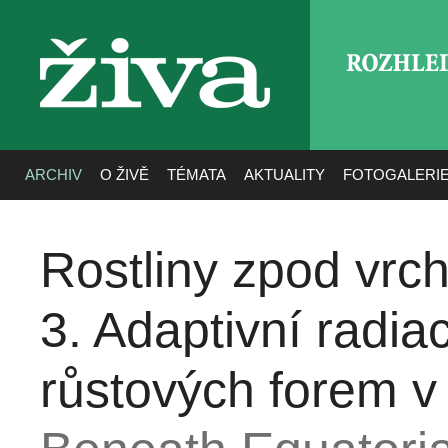
ROZHLE
živa
ARCHIV
O ŽIVĚ
TÉMATA
AKTUALITY
FOTOGALERI
Rostliny zpod vrc
3. Adaptivní radia
růstových forem v