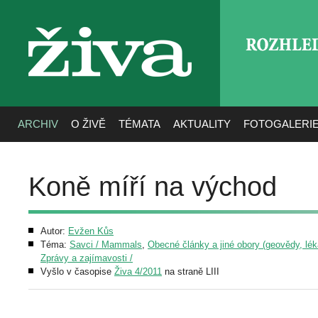
ROZHLE
živa
ARCHIV
O ŽIVĚ
TÉMATA
AKTUALITY
FOTOGALERI
Koně míří na východ
Autor:
Evžen Kůs
Téma:
Savci / Mammals
,
Obecné články a jiné obory (geovědy, léka
Zprávy a zajímavosti /
Vyšlo v časopise
Živa 4/2011
na straně LIII