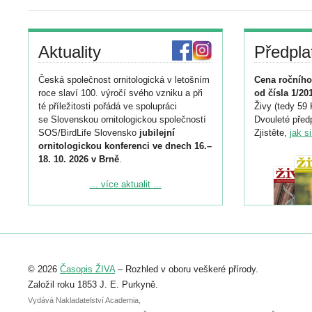
Aktuality
Předpla
Česká společnost ornitologická v letošním
Cena ročního
roce slaví 100. výročí svého vzniku a při
od čísla 1/20
té příležitosti pořádá ve spolupráci
Živy (tedy 59 
se Slovenskou ornitologickou společností
Dvouleté předp
SOS/BirdLife Slovensko
jubilejní
Zjistěte,
jak s
ornitologickou konferenci ve dnech 16.–
18. 10. 2026 v Brně
.
Podrobnější informace ke konferenci
... více aktualit ...
naleznete zde:
https://www.birdlife.cz/konference-2026/
Registrovat se můžete do 6. září.
Upozorňujeme, že termín pro odeslání
© 2026
Časopis ŽIVA
– Rozhled v oboru veškeré přírody.
abstraktu přihlášené přednášky nebo
posteru je už 30. června.
Založil roku 1853 J. E. Purkyně.
Vydává Nakladatelství Academia,