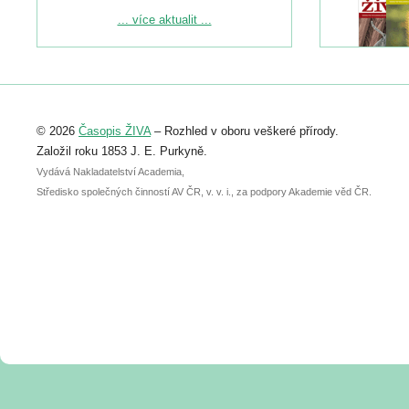
Podrobnější informace ke konferenci
... více aktualit ...
naleznete zde:
https://www.birdlife.cz/konference-2026/
Registrovat se můžete do 6. září.
Upozorňujeme, že termín pro odeslání
© 2026
Časopis ŽIVA
– Rozhled v oboru veškeré přírody.
abstraktu přihlášené přednášky nebo
posteru je už 30. června.
Založil roku 1853 J. E. Purkyně.
Vydává Nakladatelství Academia,
Středisko společných činností AV ČR, v. v. i., za podpory Akademie věd ČR.