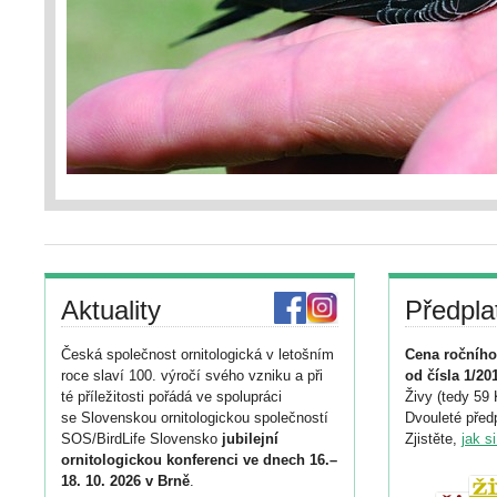
Aktuality
Předpla
Česká společnost ornitologická v letošním
Cena ročního
roce slaví 100. výročí svého vzniku a při
od čísla 1/20
té příležitosti pořádá ve spolupráci
Živy (tedy 59 
se Slovenskou ornitologickou společností
Dvouleté předp
SOS/BirdLife Slovensko
jubilejní
Zjistěte,
jak s
ornitologickou konferenci ve dnech 16.–
18. 10. 2026 v Brně
.