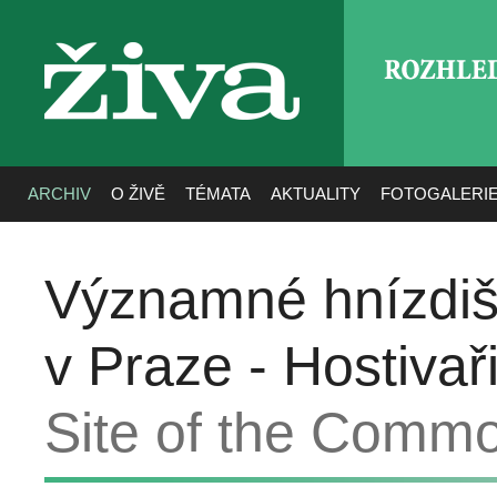
ROZHLE
živa
ARCHIV
O ŽIVĚ
TÉMATA
AKTUALITY
FOTOGALERI
Významné hnízdiš
v Praze - Hostivař
Site of the Commo