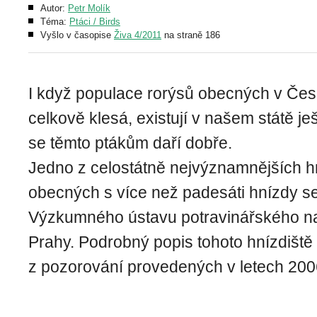
Autor:
Petr Molík
Téma:
Ptáci / Birds
Vyšlo v časopise
Živa 4/2011
na straně 186
I když populace rorýsů obecných v Čes
celkově klesá, existují v našem státě je
se těmto ptákům daří dobře.
Jedno z celostátně nejvýznamnějších hn
obecných s více než padesáti hnízdy s
Výzkumného ústavu potravinářského na
Prahy. Podrobný popis tohoto hnízdiště
z pozorování provedených v letech 200