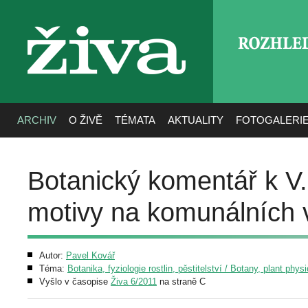
ROZHLE
živa
ARCHIV
O ŽIVĚ
TÉMATA
AKTUALITY
FOTOGALERI
Botanický komentář k V. 
motivy na komunálních 
Autor:
Pavel Kovář
Téma:
Botanika, fyziologie rostlin, pěstitelství / Botany, plant phys
Vyšlo v časopise
Živa 6/2011
na straně C