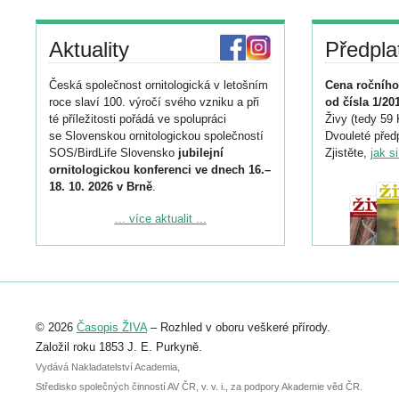
Aktuality
Předpla
Česká společnost ornitologická v letošním
Cena ročního
roce slaví 100. výročí svého vzniku a při
od čísla 1/20
té příležitosti pořádá ve spolupráci
Živy (tedy 59 
se Slovenskou ornitologickou společností
Dvouleté předp
SOS/BirdLife Slovensko
jubilejní
Zjistěte,
jak s
ornitologickou konferenci ve dnech 16.–
18. 10. 2026 v Brně
.
Podrobnější informace ke konferenci
... více aktualit ...
naleznete zde:
https://www.birdlife.cz/konference-2026/
Registrovat se můžete do 6. září.
Upozorňujeme, že termín pro odeslání
© 2026
Časopis ŽIVA
– Rozhled v oboru veškeré přírody.
abstraktu přihlášené přednášky nebo
posteru je už 30. června.
Založil roku 1853 J. E. Purkyně.
Vydává Nakladatelství Academia,
Středisko společných činností AV ČR, v. v. i., za podpory Akademie věd ČR.