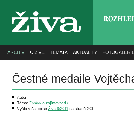
ROZHLE
živa
ARCHIV
O ŽIVĚ
TÉMATA
AKTUALITY
FOTOGALERI
Čestné medaile Vojtěch
Autor:
Téma:
Zprávy a zajímavosti /
Vyšlo v časopise
Živa 6/2011
na straně XCIII