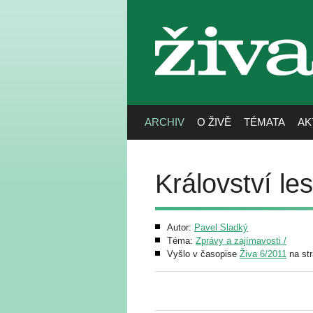
živa
ARCHIV
O ŽIVĚ
TÉMATA
AK
Království le
Autor:
Pavel Sladký
Téma:
Zprávy a zajímavosti /
Vyšlo v časopise
Živa 6/2011
na st