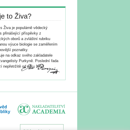
je to Živa?
s Živa je populárně vědecký
s přinášející příspěvky z
ických oborů a zvláštní rubriku
nou výuce biologie se zaměřením
novější poznatky.
je na odkaz svého zakladatele
vangelisty Purkyně. Poslední řada
í nepřetržitě od roku 1953.