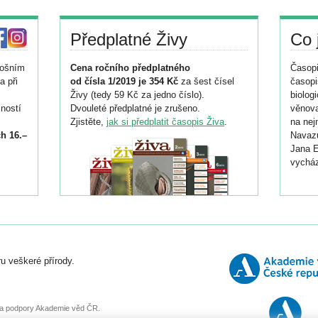
Předplatné Živy
Co 
tošním
Cena ročního předplatného
Časopi
a při
od čísla 1/2019 je 354 Kč
za šest čísel
časopi
Živy (tedy 59 Kč za jedno číslo).
biolog
ností
Dvouleté předplatné je zrušeno.
věnova
Zjistěte,
jak si předplatit časopis Živa
.
na nej
h 16.–
Navazu
Jana E
vycház
i
026/
ní
u veškeré přírody.
o
, za podpory Akademie věd ČR.