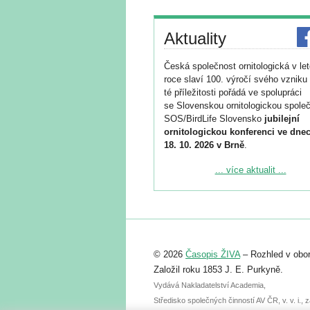
Aktuality
Česká společnost ornitologická v le
roce slaví 100. výročí svého vzniku 
té příležitosti pořádá ve spolupráci
se Slovenskou ornitologickou společ
SOS/BirdLife Slovensko
jubilejní
ornitologickou konferenci ve dnec
18. 10. 2026 v Brně
.
Podrobnější informace ke konferenc
... více aktualit ...
naleznete zde:
https://www.birdlife.cz/konference-2
Registrovat se můžete do 6. září.
Upozorňujeme, že termín pro odeslá
© 2026
Časopis ŽIVA
– Rozhled v obor
abstraktu přihlášené přednášky neb
posteru je už 30. června.
Založil roku 1853 J. E. Purkyně.
Vydává Nakladatelství Academia,
Středisko společných činností AV ČR, v. v. i.