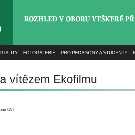
ROZHLED V OBORU VEŠ
TUALITY
FOTOGALERIE
PRO PEDAGOGY A STUDENTY
sa vítězem Ekofilmu
raně CVI