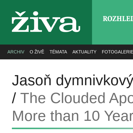
ROZHLE
živa
ARCHIV
O ŽIVĚ
TÉMATA
AKTUALITY
FOTOGALERI
Jasoň dymnivkový 
/
The Clouded Apol
More than 10 Yea