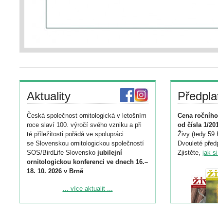
Aktuality
Předpla
Česká společnost ornitologická v letošním
Cena ročního
roce slaví 100. výročí svého vzniku a při
od čísla 1/20
té příležitosti pořádá ve spolupráci
Živy (tedy 59 
se Slovenskou ornitologickou společností
Dvouleté předp
SOS/BirdLife Slovensko
jubilejní
Zjistěte,
jak s
ornitologickou konferenci ve dnech 16.–
18. 10. 2026 v Brně
.
Podrobnější informace ke konferenci
... více aktualit ...
naleznete zde:
https://www.birdlife.cz/konference-2026/