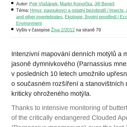
Autor:
Petr Vlašánek
,
Martin Konvička
,
Jiří Beneš
Téma:
Hmyz, pavoukovci a ostatní bezobratlí / Insects,
and other invertebrates
,
Ekologie, životní prostředí / Ec
Environment
Vyšlo v časopise
Živa 2/2012
na straně 79
Intenzivní mapování denních motýlů a m
jasoně dymnivkového (Parnassius mn
v posledních 10 letech umožnilo upřesn
o současném rozšíření a stanovištních 
kriticky ohroženého motýla.
Thanks to intensive monitoring of butter­f
of the critically en­dangered Clouded Apo