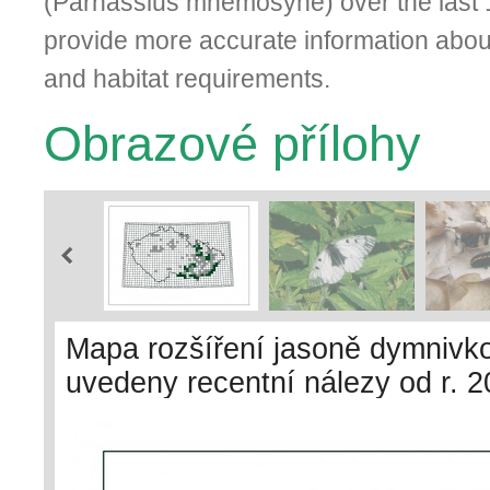
(Parnassius mnemosyne) over the last 
provide more accurate information about
and habitat requi­rements.
Obrazové přílohy
Mapa rozšíření jasoně dymnivko
uvedeny recentní nálezy od r. 20
2001. Zdroj údajů: NDOP (Nál
a databáze Mapování motýlů ČR
centra AV ČR, v. v. i.)