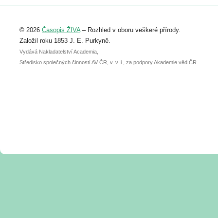
Registrovat se můžete do 6. září.
Upozorňujeme, že termín pro odeslání
© 2026
Časopis ŽIVA
– Rozhled v oboru veškeré přírody.
abstraktu přihlášené přednášky nebo
posteru je už 30. června.
Založil roku 1853 J. E. Purkyně.
Vydává Nakladatelství Academia,
Středisko společných činností AV ČR, v. v. i., za podpory Akademie věd ČR.