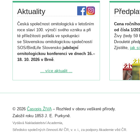
Aktuality
Předpla
Česká společnost ornitologická v letošním
Cena ročního
roce slaví 100. výročí svého vzniku a při
od čísla 1/20
té příležitosti pořádá ve spolupráci
Živy (tedy 59 
se Slovenskou ornitologickou společností
Dvouleté předp
SOS/BirdLife Slovensko
jubilejní
Zjistěte,
jak s
ornitologickou konferenci ve dnech 16.–
18. 10. 2026 v Brně
.
Podrobnější informace ke konferenci
... více aktualit ...
naleznete zde:
https://www.birdlife.cz/konference-2026/
Registrovat se můžete do 6. září.
Upozorňujeme, že termín pro odeslání
© 2026
Časopis ŽIVA
– Rozhled v oboru veškeré přírody.
abstraktu přihlášené přednášky nebo
posteru je už 30. června.
Založil roku 1853 J. E. Purkyně.
Vydává Nakladatelství Academia,
Středisko společných činností AV ČR, v. v. i., za podpory Akademie věd ČR.