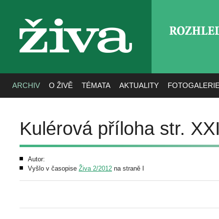
ROZHLE
živa
ARCHIV
O ŽIVĚ
TÉMATA
AKTUALITY
FOTOGALERI
Kulérová příloha str. X
Autor:
Vyšlo v časopise
Živa 2/2012
na straně I