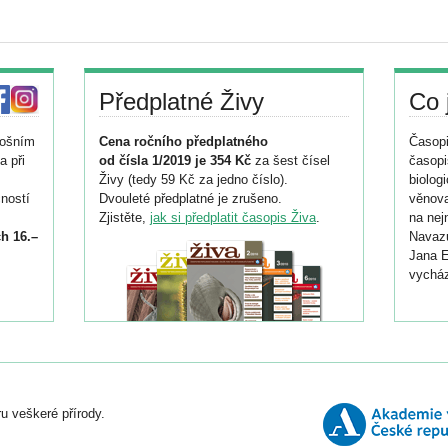
Předplatné Živy
Co 
tošním
Cena ročního předplatného
Časopi
a při
od čísla 1/2019 je 354 Kč
za šest čísel
časopi
Živy (tedy 59 Kč za jedno číslo).
biolog
ností
Dvouleté předplatné je zrušeno.
věnova
Zjistěte,
jak si předplatit časopis Živa
.
na nej
h 16.–
Navazu
Jana E
vycház
i
026/
ní
u veškeré přírody.
o