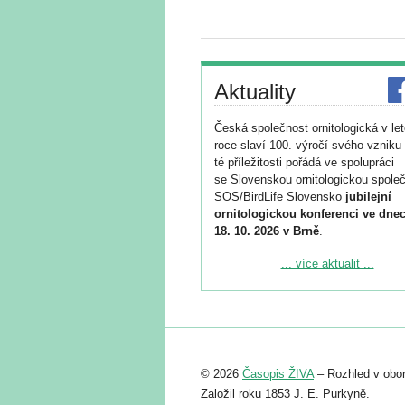
Aktuality
Česká společnost ornitologická v le
roce slaví 100. výročí svého vzniku 
té příležitosti pořádá ve spolupráci
se Slovenskou ornitologickou společ
SOS/BirdLife Slovensko
jubilejní
ornitologickou konferenci ve dnec
18. 10. 2026 v Brně
.
Podrobnější informace ke konferenc
... více aktualit ...
naleznete zde:
https://www.birdlife.cz/konference-2
Registrovat se můžete do 6. září.
Upozorňujeme, že termín pro odeslá
© 2026
Časopis ŽIVA
– Rozhled v obor
abstraktu přihlášené přednášky neb
posteru je už 30. června.
Založil roku 1853 J. E. Purkyně.