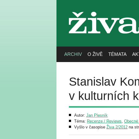
živa
ARCHIV
O ŽIVĚ
TÉMATA
AK
Stanislav Kom
v kulturních 
Autor:
Jan Plesník
Téma:
Recenze / Reviews
,
Obecné č
Vyšlo v časopise
Živa 2/2012
na st