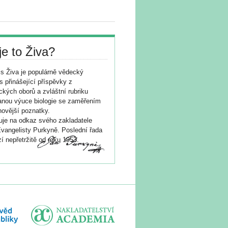
je to Živa?
s Živa je populárně vědecký
s přinášející příspěvky z
ických oborů a zvláštní rubriku
nou výuce biologie se zaměřením
novější poznatky.
je na odkaz svého zakladatele
vangelisty Purkyně. Poslední řada
í nepřetržitě od roku 1953.