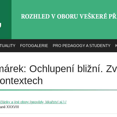
ROZHLED V OBORU VEŠ
TUALITY
FOTOGALERIE
PRO PEDAGOGY A STUDENTY
árek: Ochlupení bližní. Zv
kontextech
lánky a jiné obory (geovědy, lékařství aj.) /
raně XXXVIII