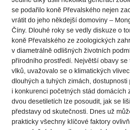
se podařilo koně Převalského nejen zach
vrátit do jeho někdejší domoviny – Mon
Číny. Dlouhé roky se vedly diskuze o t
koně Převalského ze zoologických zahr
v diametrálně odlišných životních pod
přírod­ního prostředí. Největší obavy se 
vlků, uvažovalo se o klimatických vlive
dlouhých a tu­hých zimách, dostupnosti
i konkurenci početných stád domácích z
dvou desetiletích lze posoudit, jak se liš
představy od skutečnosti. Dnes už můž
prakticky všechny klíčové faktory ovlivňu