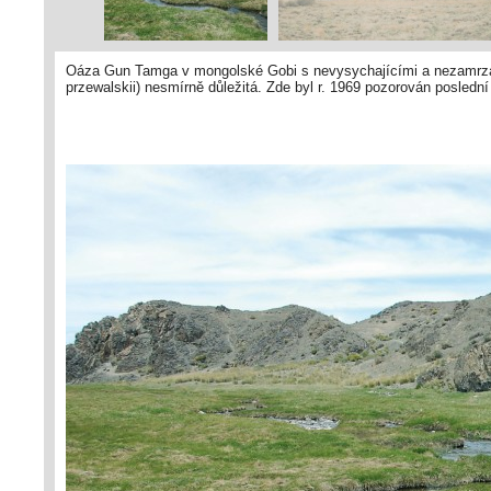
Oáza Gun Tamga v mongolské Gobi s nevysychajícími a nezamrzaj
przewalskii) nesmírně důležitá. Zde byl r. 1969 pozorován poslední