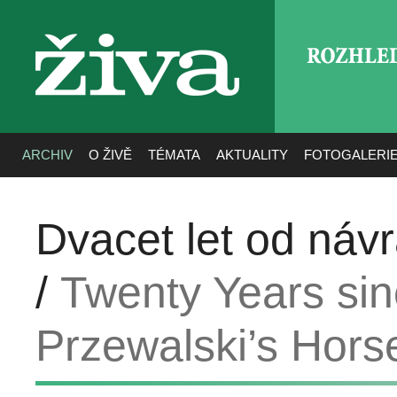
ROZHLE
živa
ARCHIV
O ŽIVĚ
TÉMATA
AKTUALITY
FOTOGALERI
Dvacet let od náv
/
Twenty Years sin
Przewalski’s Hors