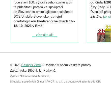
roce slaví 100. výročí svého vzniku a při
od čísla 1/20
té příležitosti pořádá ve spolupráci
Živy (tedy 59 
se Slovenskou ornitologickou společností
Dvouleté předp
SOS/BirdLife Slovensko
jubilejní
Zjistěte,
jak s
ornitologickou konferenci ve dnech 16.–
18. 10. 2026 v Brně
.
Podrobnější informace ke konferenci
... více aktualit ...
naleznete zde:
https://www.birdlife.cz/konference-2026/
Registrovat se můžete do 6. září.
Upozorňujeme, že termín pro odeslání
© 2026
Časopis ŽIVA
– Rozhled v oboru veškeré přírody.
abstraktu přihlášené přednášky nebo
posteru je už 30. června.
Založil roku 1853 J. E. Purkyně.
Vydává Nakladatelství Academia,
Středisko společných činností AV ČR, v. v. i., za podpory Akademie věd ČR.