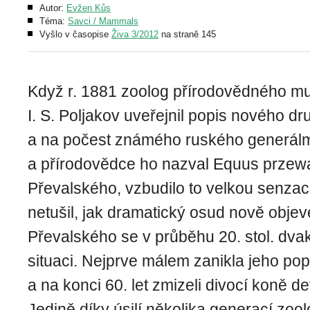
Autor:
Evžen Kůs
Téma:
Savci / Mammals
Vyšlo v časopise
Živa 3/2012
na straně 145
Když r. 1881 zoolog přírodovědného m
I. S. Poljakov uveřejnil popis nového d
a na počest známého ruského generálm
a přírodovědce ho nazval Equus przewa
Převalského, vzbudilo to velkou senzaci
netušil, jak dramatický osud nově obje
Převalského se v průběhu 20. stol. dvakrá
situaci. Nejprve málem zanikla jeho pop
a na konci 60. let zmizeli divocí koně def
Jedině díky úsilí několika generací zoo