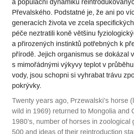
a populační dynamiku reintrodukovaný
Převalského. Podstatné je, že ani po ví
generacích života ve zcela specifickýc
péče neztratili koně většinu fyziologick
a přirozených instinktů potřebných k pře
přírodě. Jejich organismus se do­kázal 
s mimořádnými výkyvy teplot v průběhu
vody, jsou schopni si vyhrabat trávu z
pokrývky.
Twenty years ago, Przewalski’s horse (l
wild in 1969) returned to Mongolia and C
1980’s, number of horses in zoological
500 and ideas of their reintroduction sta