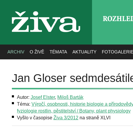
ROZHLE
živa
ARCHIV
O ŽIVĚ
TÉMATA
AKTUALITY
FOTOGALERI
Jan Gloser sedmdesátil
Autor:
Josef Elster
,
Miloš Barták
Téma:
Výročí, osobnosti, historie biologie a přírodověd
fyziologie rostlin, pěstitelství / Botany, plant physiology
Vyšlo v časopise
Živa 3/2012
na straně XLVI