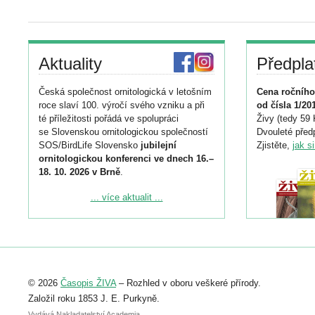
Aktuality
Předpla
Česká společnost ornitologická v letošním
Cena ročního
roce slaví 100. výročí svého vzniku a při
od čísla 1/20
té příležitosti pořádá ve spolupráci
Živy (tedy 59 
se Slovenskou ornitologickou společností
Dvouleté předp
SOS/BirdLife Slovensko
jubilejní
Zjistěte,
jak s
ornitologickou konferenci ve dnech 16.–
18. 10. 2026 v Brně
.
Podrobnější informace ke konferenci
... více aktualit ...
naleznete zde:
https://www.birdlife.cz/konference-2026/
Registrovat se můžete do 6. září.
Upozorňujeme, že termín pro odeslání
© 2026
Časopis ŽIVA
– Rozhled v oboru veškeré přírody.
abstraktu přihlášené přednášky nebo
posteru je už 30. června.
Založil roku 1853 J. E. Purkyně.
Vydává Nakladatelství Academia,