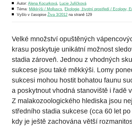
Autor:
Alena Kocurková
,
Lucie Juřičková
Téma:
Měkkýši / Molluscs
,
Ekologie, životní prostředí / Ecology, 
Vyšlo v časopise
Živa 3/2012
na straně 129
Velké množství opuštěných vápencový
krasu poskytuje unikátní možnost sledo
stadia zároveň. Jednou z vhodných sku
sukcese jsou také měkkýši. Lomy pone
sukcesi mohou hostit bohatou faunu s
a poskytnout vhodná stanoviště i řadě 
Z malakozoologického hlediska jsou ne
středního stadia sukcese (cca 60 let po
kdy je ještě zachována větší rozmanitos