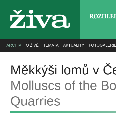
ROZHLE
živa
ARCHIV
O ŽIVĚ
TÉMATA
AKTUALITY
FOTOGALERI
Měkkýši lomů v Č
Molluscs of the B
Quarries