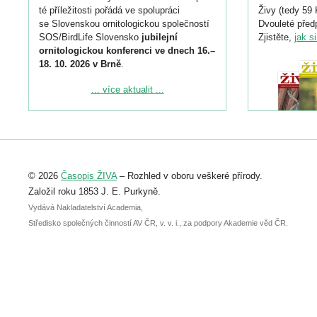
té příležitosti pořádá ve spolupráci
Živy (tedy 59 
se Slovenskou ornitologickou společností
Dvouleté předp
SOS/BirdLife Slovensko
jubilejní
Zjistěte,
jak s
ornitologickou konferenci ve dnech 16.–
18. 10. 2026 v Brně
.
Podrobnější informace ke konferenci
... více aktualit ...
naleznete zde:
https://www.birdlife.cz/konference-2026/
Registrovat se můžete do 6. září.
Upozorňujeme, že termín pro odeslání
© 2026
Časopis ŽIVA
– Rozhled v oboru veškeré přírody.
abstraktu přihlášené přednášky nebo
posteru je už 30. června.
Založil roku 1853 J. E. Purkyně.
Vydává Nakladatelství Academia,
Středisko společných činností AV ČR, v. v. i., za podpory Akademie věd ČR.