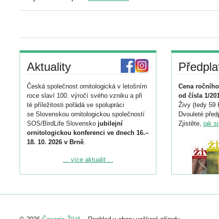
Aktuality
Předpla
Česká společnost ornitologická v letošním
Cena ročního
roce slaví 100. výročí svého vzniku a při
od čísla 1/20
té příležitosti pořádá ve spolupráci
Živy (tedy 59 
se Slovenskou ornitologickou společností
Dvouleté předp
SOS/BirdLife Slovensko
jubilejní
Zjistěte,
jak s
ornitologickou konferenci ve dnech 16.–
18. 10. 2026 v Brně
.
Podrobnější informace ke konferenci
... více aktualit ...
naleznete zde:
https://www.birdlife.cz/konference-2026/
Registrovat se můžete do 6. září.
Upozorňujeme, že termín pro odeslání