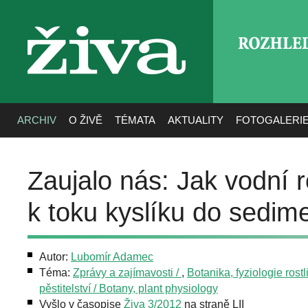
ROZHLE
živa
ARCHIV
O ŽIVĚ
TÉMATA
AKTUALITY
FOTOGALERI
Zaujalo nás: Jak vodní r
k toku kyslíku do sedim
Autor:
Lubomír Adamec
Téma:
Zprávy a zajímavosti /
,
Botanika, fyziologie rostl
pěstitelství / Botany, plant physiology
Vyšlo v časopise
Živa 3/2012
na straně LII