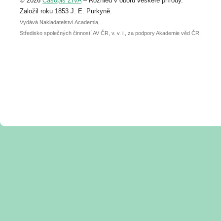
© 2026
Časopis ŽIVA
– Rozhled v oboru veškeré přírody.
abstraktu přihlášené přednášky nebo
posteru je už 30. června.
Založil roku 1853 J. E. Purkyně.
Vydává Nakladatelství Academia,
Středisko společných činností AV ČR, v. v. i., za podpory Akademie věd ČR.