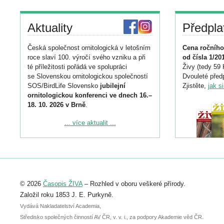
Aktuality
Předpla
Česká společnost ornitologická v letošním
Cena ročního
roce slaví 100. výročí svého vzniku a při
od čísla 1/20
té příležitosti pořádá ve spolupráci
Živy (tedy 59 
se Slovenskou ornitologickou společností
Dvouleté předp
SOS/BirdLife Slovensko
jubilejní
Zjistěte,
jak s
ornitologickou konferenci ve dnech 16.–
18. 10. 2026 v Brně
.
Podrobnější informace ke konferenci
... více aktualit ...
naleznete zde:
https://www.birdlife.cz/konference-2026/
Registrovat se můžete do 6. září.
Upozorňujeme, že termín pro odeslání
© 2026
Časopis ŽIVA
– Rozhled v oboru veškeré přírody.
abstraktu přihlášené přednášky nebo
posteru je už 30. června.
Založil roku 1853 J. E. Purkyně.
Vydává Nakladatelství Academia,
Středisko společných činností AV ČR, v. v. i., za podpory Akademie věd ČR.