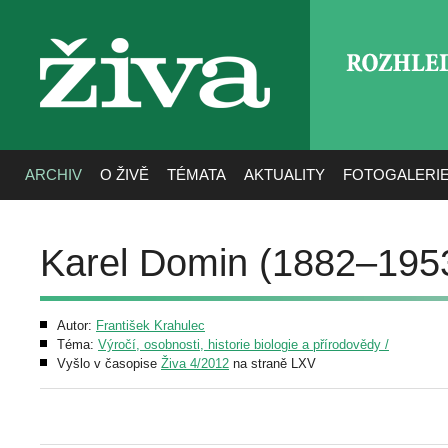
ROZHLE
živa
ARCHIV
O ŽIVĚ
TÉMATA
AKTUALITY
FOTOGALERI
Karel Domin (1882–195
Autor:
František Krahulec
Téma:
Výročí, osobnosti, historie biologie a přírodovědy /
Vyšlo v časopise
Živa 4/2012
na straně LXV