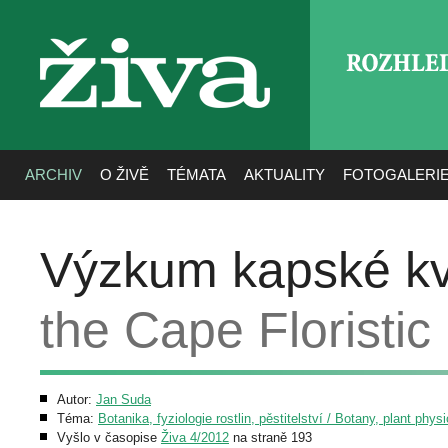
ROZHLE
živa
ARCHIV
O ŽIVĚ
TÉMATA
AKTUALITY
FOTOGALERI
Výzkum kapské kv
the Cape Floristic
Autor:
Jan Suda
Téma:
Botanika, fyziologie rostlin, pěstitelství / Botany, plant phys
Vyšlo v časopise
Živa 4/2012
na straně 193