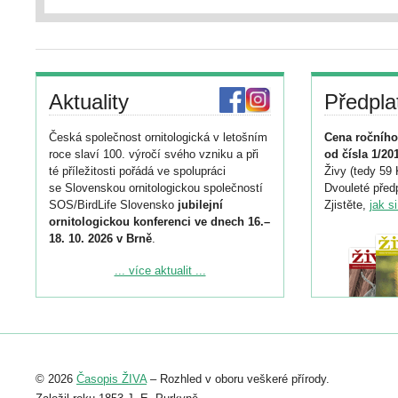
Aktuality
Předpla
Česká společnost ornitologická v letošním
Cena ročního
roce slaví 100. výročí svého vzniku a při
od čísla 1/20
té příležitosti pořádá ve spolupráci
Živy (tedy 59 
se Slovenskou ornitologickou společností
Dvouleté předp
SOS/BirdLife Slovensko
jubilejní
Zjistěte,
jak s
ornitologickou konferenci ve dnech 16.–
18. 10. 2026 v Brně
.
Podrobnější informace ke konferenci
... více aktualit ...
naleznete zde:
https://www.birdlife.cz/konference-2026/
Registrovat se můžete do 6. září.
Upozorňujeme, že termín pro odeslání
© 2026
Časopis ŽIVA
– Rozhled v oboru veškeré přírody.
abstraktu přihlášené přednášky nebo
posteru je už 30. června.