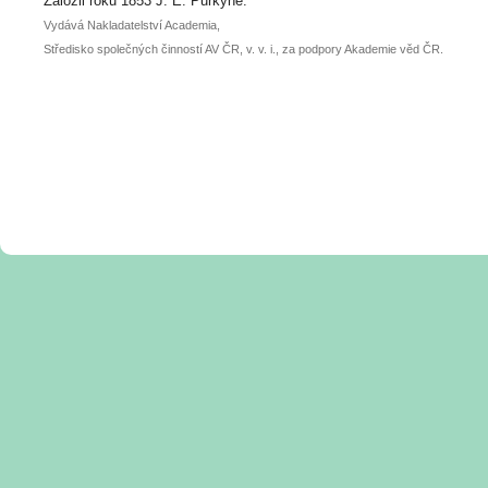
Založil roku 1853 J. E. Purkyně.
Vydává Nakladatelství Academia,
Středisko společných činností AV ČR, v. v. i., za podpory Akademie věd ČR.