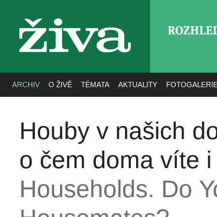
ROZHLE
živa
ARCHIV
O ŽIVĚ
TÉMATA
AKTUALITY
FOTOGALERI
Houby v našich d
o čem doma víte i
Households. Do Y