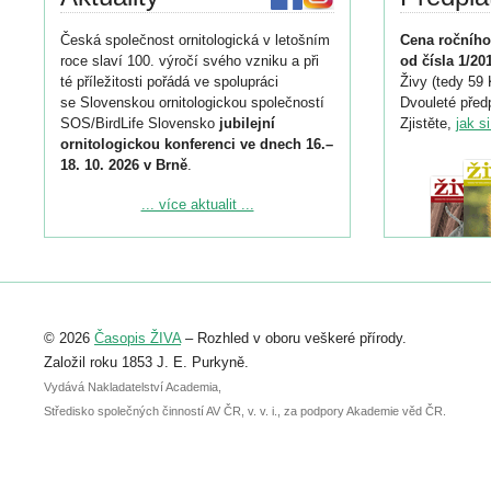
Česká společnost ornitologická v letošním
Cena ročního
roce slaví 100. výročí svého vzniku a při
od čísla 1/20
té příležitosti pořádá ve spolupráci
Živy (tedy 59 
se Slovenskou ornitologickou společností
Dvouleté předp
SOS/BirdLife Slovensko
jubilejní
Zjistěte,
jak s
ornitologickou konferenci ve dnech 16.–
18. 10. 2026 v Brně
.
Podrobnější informace ke konferenci
... více aktualit ...
naleznete zde:
https://www.birdlife.cz/konference-2026/
Registrovat se můžete do 6. září.
Upozorňujeme, že termín pro odeslání
© 2026
Časopis ŽIVA
– Rozhled v oboru veškeré přírody.
abstraktu přihlášené přednášky nebo
posteru je už 30. června.
Založil roku 1853 J. E. Purkyně.
Vydává Nakladatelství Academia,
Středisko společných činností AV ČR, v. v. i., za podpory Akademie věd ČR.