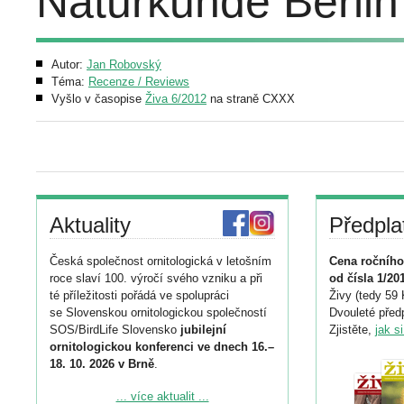
Naturkunde Berlin
Autor:
Jan Robovský
Téma:
Recenze / Reviews
Vyšlo v časopise
Živa 6/2012
na straně CXXX
Aktuality
Předpla
Česká společnost ornitologická v letošním
Cena ročního
roce slaví 100. výročí svého vzniku a při
od čísla 1/20
té příležitosti pořádá ve spolupráci
Živy (tedy 59 
se Slovenskou ornitologickou společností
Dvouleté předp
SOS/BirdLife Slovensko
jubilejní
Zjistěte,
jak s
ornitologickou konferenci ve dnech 16.–
18. 10. 2026 v Brně
.
Podrobnější informace ke konferenci
... více aktualit ...