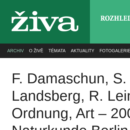
ROZHLE
živa
ARCHIV
O ŽIVĚ
TÉMATA
AKTUALITY
FOTOGALERI
F. Damaschun, S. 
Landsberg, R. Lein
Ordnung, Art – 2