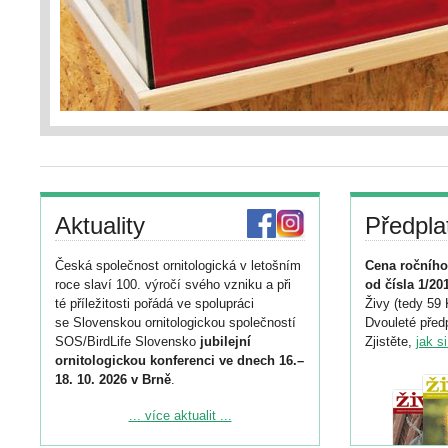
Aktuality
Předpla
Česká společnost ornitologická v letošním
Cena ročního
roce slaví 100. výročí svého vzniku a při
od čísla 1/20
té příležitosti pořádá ve spolupráci
Živy (tedy 59 
se Slovenskou ornitologickou společností
Dvouleté předp
SOS/BirdLife Slovensko
jubilejní
Zjistěte,
jak s
ornitologickou konferenci ve dnech 16.–
18. 10. 2026 v Brně
.
Podrobnější informace ke konferenci
... více aktualit ...
naleznete zde: