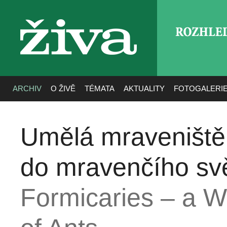
ROZHLE
živa
ARCHIV
O ŽIVĚ
TÉMATA
AKTUALITY
FOTOGALERI
Umělá mraveniště
do mravenčího sv
Formicaries – a W