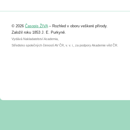
https://www.birdlife.cz/konference-2026/
Registrovat se můžete do 6. září.
Upozorňujeme, že termín pro odeslání
© 2026
Časopis ŽIVA
– Rozhled v oboru veškeré přírody.
abstraktu přihlášené přednášky nebo
posteru je už 30. června.
Založil roku 1853 J. E. Purkyně.
Vydává Nakladatelství Academia,
Středisko společných činností AV ČR, v. v. i., za podpory Akademie věd ČR.