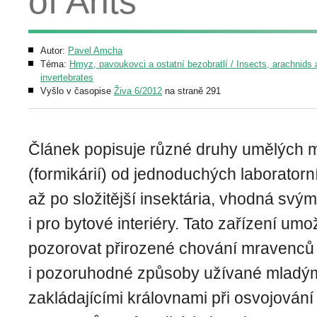
of Ants
Autor:
Pavel Amcha
Téma:
Hmyz, pavoukovci a ostatní bezobratlí / Insects, arachnids 
invertebrates
Vyšlo v časopise
Živa 6/2012
na straně 291
Článek popisuje různé druhy umělých 
(formikárií) od jednoduchých laboratorn
až po složitější insektária, vhodná svý
i pro bytové interiéry. Tato zařízení umo
pozorovat přirozené chování mravenců u
i pozoruhodné způsoby užívané mladým
zakládajícími královnami při osvojován