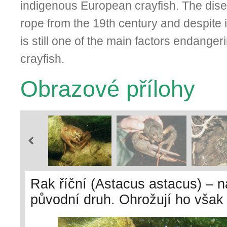
indigenous Euro­pean crayfish. The dis
rope from the 19th century and despite i
is still one of the main factors endange
crayfish.
Obrazové přílohy
Rak říční (Astacus astacus) – 
původní druh. Ohrožují ho však
severoamerických raků a račího