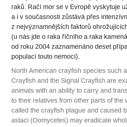
raků. Račí mor se v Evropě vyskytuje už
a i v současnosti zůstává přes intenzí
z nejvýznamnějších faktorů ohrožujícíc
(u nás jde o raka říčního a raka kamená
od roku 2004 zaznamenáno deset příp
populací touto nemocí).
North American crayfish species such 
Crayfish and the Signal Crayfish are ex
animals with an ability to carry and trans
to their relatives from other parts of th
called the crayfish plague and caused
astaci (Oomycetes) may eradicate whole