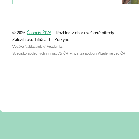
naleznete zde:
https://www.birdlife.cz/konference-2026/
Registrovat se můžete do 6. září.
Upozorňujeme, že termín pro odeslání
© 2026
Časopis ŽIVA
– Rozhled v oboru veškeré přírody.
abstraktu přihlášené přednášky nebo
posteru je už 30. června.
Založil roku 1853 J. E. Purkyně.
Vydává Nakladatelství Academia,
Středisko společných činností AV ČR, v. v. i., za podpory Akademie věd ČR.