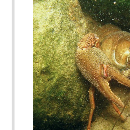
vodních toků nebo intenzivní ryb
větší druhy a má mohutná klepe
obvykle ze spodní strany zbarv
invazního raka signálního. Foto