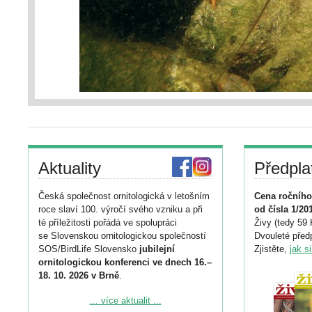
Aktuality
Předpla
Česká společnost ornitologická v letošním
Cena ročního
roce slaví 100. výročí svého vzniku a při
od čísla 1/20
té příležitosti pořádá ve spolupráci
Živy (tedy 59 
se Slovenskou ornitologickou společností
Dvouleté předp
SOS/BirdLife Slovensko
jubilejní
Zjistěte,
jak s
ornitologickou konferenci ve dnech 16.–
18. 10. 2026 v Brně
.
Podrobnější informace ke konferenci
... více aktualit ...