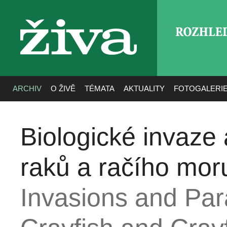
ROZHLE
živa
ARCHIV
O ŽIVĚ
TÉMATA
AKTUALITY
FOTOGALERI
Biologické invaze 
raků a račího mor
Invasions and Para