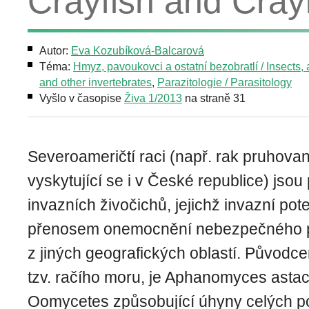
Crayfish and Cray
Autor:
Eva Kozubíková-Balcarová
Téma:
Hmyz, pavoukovci a ostatní bezobratlí / Insects,
and other invertebrates
,
Parazitologie / Parasitology
Vyšlo v časopise
Živa 1/2013
na straně 31
Severoameričtí raci (např. rak pruhovan
vyskytující se i v České republice) jsou
invazních živočichů, jejichž invazní pote
přenosem onemocnění nebezpečného p
z jiných geografických oblastí. Původc
tzv. račího moru, je Aphanomyces astac
Oomycetes způsobující úhyny celých p