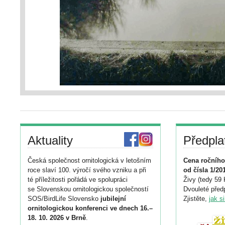
Aktuality
Předpla
Česká společnost ornitologická v letošním
Cena ročního
roce slaví 100. výročí svého vzniku a při
od čísla 1/20
té příležitosti pořádá ve spolupráci
Živy (tedy 59 
se Slovenskou ornitologickou společností
Dvouleté předp
SOS/BirdLife Slovensko
jubilejní
Zjistěte,
jak s
ornitologickou konferenci ve dnech 16.–
18. 10. 2026 v Brně
.