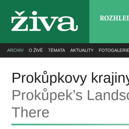
ROZHLE
živa
ARCHIV
O ŽIVĚ
TÉMATA
AKTUALITY
FOTOGALERI
Prokůpkovy krajiny
Prokůpek’s Lands
There