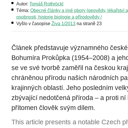
Autor:
Tomáš Rothröckl
Téma:
Obecné články a jiné obory (geovědy, lékařství aj
osobnosti, historie biologie a přírodovědy /
Vyšlo v časopise
Živa 1/2013
na straně 23
Článek představuje významného českéh
Bohumíra Prokůpka (1954–2008) a jeho
se ve své tvorbě zaměřil na českou kra
chráněnou přírodu našich národních p
krajinných oblastí. Jeho posledním vel
zbývající nedotčená příroda – a proti ní k
přítomen člověk svým dílem.
This article presents a notable Czech p