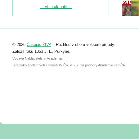
Podrobnější informace ke konferenci
... více aktualit ...
naleznete zde:
https://www.birdlife.cz/konference-2026/
Registrovat se můžete do 6. září.
Upozorňujeme, že termín pro odeslání
© 2026
Časopis ŽIVA
– Rozhled v oboru veškeré přírody.
abstraktu přihlášené přednášky nebo
posteru je už 30. června.
Založil roku 1853 J. E. Purkyně.
Vydává Nakladatelství Academia,
Středisko společných činností AV ČR, v. v. i., za podpory Akademie věd ČR.