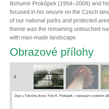
Bohumír Prokůpek (1954–2008) and hi
focused in his oeuvre on the Czech la
of our national parks and protected area
theme was the remaining untouched natu
with man-made landscape.
Obrazové přílohy
Dyje u Trávního dvora. Foto B. Prokůpek, s laskavým svolením dě